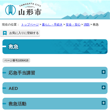
現在の位置：
トップページ
>
暮らし・手続き
>
安全・安心
>
消防
> 救急
お気に入りに登録する
救急
ページ番号1006418
応急手当講習
AED
救急活動