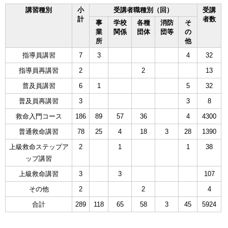
講習種別
小
受講者職種別（回）
受講
計
者数
事
学校
各種
消防
そ
業
関係
団体
団等
の
所
他
指導員講習
7
3
4
32
指導員再講習
2
2
13
普及員講習
6
1
5
32
普及員再講習
3
3
8
救命入門コース
186
89
57
36
4
4300
普通救命講習
78
25
4
18
3
28
1390
上級救命ステップア
2
1
1
38
ップ講習
上級救命講習
3
3
107
その他
2
2
4
合計
289
118
65
58
3
45
5924