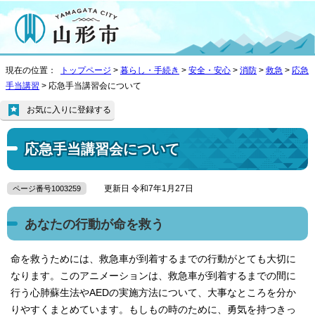
現在の位置：
トップページ
>
暮らし・手続き
>
安全・安心
>
消防
>
救急
>
応急
手当講習
> 応急手当講習会について
お気に入りに登録する
応急手当講習会について
更新日 令和7年1月27日
ページ番号1003259
あなたの行動が命を救う
命を救うためには、救急車が到着するまでの行動がとても大切に
なります。このアニメーションは、救急車が到着するまでの間に
行う心肺蘇生法やAEDの実施方法について、大事なところを分か
りやすくまとめています。もしもの時のために、勇気を持つきっ