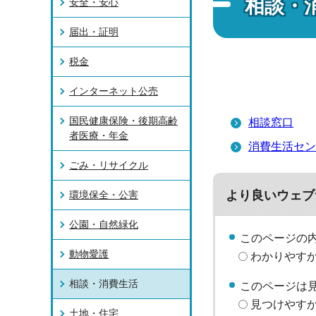
相談・
安全・安心
届出・証明
税金
インターネット公売
国民健康保険・後期高齢
相談窓口
者医療・年金
消費生活セン
ごみ・リサイクル
より良いウェブ
環境保全・公害
公園・自然緑化
このページの
動物愛護
わかりやす
相談・消費生活
このページは
見つけやす
土地・住宅