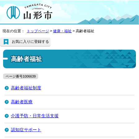
現在の位置：
トップページ
>
健康・福祉
> 高齢者福祉
お気に入りに登録する
高齢者福祉
ページ番号1006639
高齢者福祉制度
高齢者医療
介護予防・日常生活支援
認知症サポート