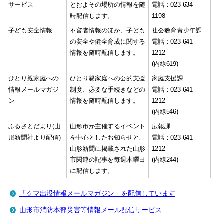
サービス
とおよその場所の情報を随
電話：023-634-
時配信します。
1198
子ども安全情報
不審者情報のほか、子ども
社会教育青少年課
の安全や健全育成に関する
電話：023-641-
情報を随時配信します。
1212
(内線619)
ひとり親家庭への
ひとり親家庭への公的支援
家庭支援課
情報メールマガジ
制度、必要な手続きなどの
電話：023-641-
ン
情報を随時配信します。
1212
(内線546)
ふるさとだより(山
山形市が主催するイベント
広報課
形新聞社より配信)
を中心としたお知らせと、
電話：023-641-
山形新聞に掲載された山形
1212
市関連の記事を毎週木曜日
(内線244)
に配信します。
「クマ出没情報メールマガジン」を配信しています
山形市消防本部災害等情報メール配信サービス