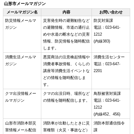
山形市メールマガジン
メールマガジン名
内容
お問い合わせ
防災情報メールマ
災害発生時の避難勧告など
防災対策課
ガジン
の避難情報、市道の通行止
電話：023-641-
めや水道の断水などの災害
1212
情報、防災情報を随時配信
(内線383)
します。
消費生活メールマ
悪質商法の注意喚起情報や
消費生活センター
ガジン
消費者事故情報、くらしの
電話：023-647-
講座等消費生活イベントな
2201
どの情報を随時配信しま
す。
クマ出没情報メー
クマの出没日時、場所など
鳥獣被害対策課
ルマガジン
の情報を随時配信します。
電話：023-641-
1212
(内線452、456)
山形市消防本部災
消防車が出動したときに災
消防本部通信指令
害情報メール配信
害種類（火災・事故など）
課