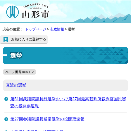
現在の位置：
トップページ
>
市政情報
> 選挙
お気に入りに登録する
選挙
ページ番号1007112
直近の選挙
第51回衆議院議員総選挙および第27回最高裁判所裁判官国民審
査の投開票速報
第27回参議院議員通常選挙の投開票速報