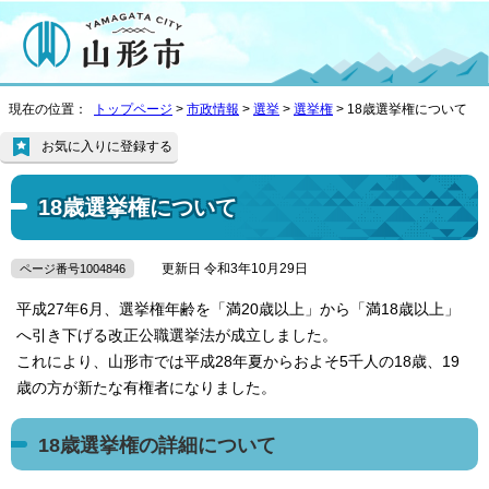
現在の位置：
トップページ
>
市政情報
>
選挙
>
選挙権
> 18歳選挙権について
お気に入りに登録する
18歳選挙権について
更新日 令和3年10月29日
ページ番号1004846
平成27年6月、選挙権年齢を「満20歳以上」から「満18歳以上」
へ引き下げる改正公職選挙法が成立しました。
これにより、山形市では平成28年夏からおよそ5千人の18歳、19
歳の方が新たな有権者になりました。
18歳選挙権の詳細について