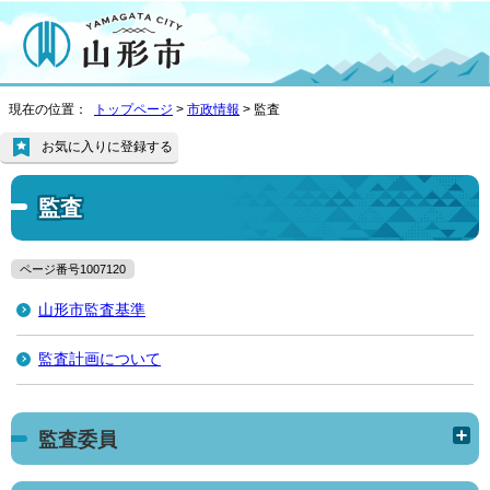
現在の位置：
トップページ
>
市政情報
> 監査
お気に入りに登録する
監査
ページ番号1007120
山形市監査基準
監査計画について
監査委員