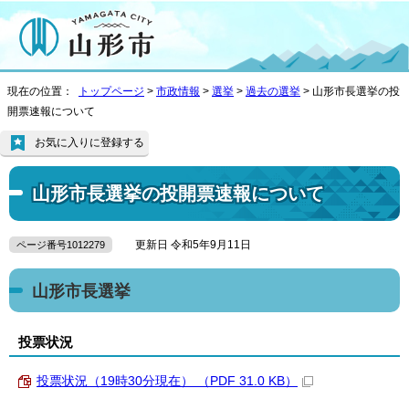
現在の位置：
トップページ
>
市政情報
>
選挙
>
過去の選挙
> 山形市長選挙の投
開票速報について
お気に入りに登録する
山形市長選挙の投開票速報について
更新日 令和5年9月11日
ページ番号1012279
山形市長選挙
投票状況
投票状況（19時30分現在） （PDF 31.0 KB）