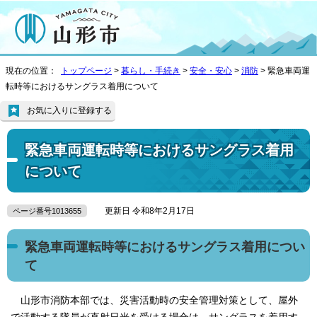
現在の位置：
トップページ
>
暮らし・手続き
>
安全・安心
>
消防
> 緊急車両運
転時等におけるサングラス着用について
お気に入りに登録する
緊急車両運転時等におけるサングラス着用
について
更新日 令和8年2月17日
ページ番号1013655
緊急車両運転時等におけるサングラス着用につい
て
山形市消防本部では、災害活動時の安全管理対策として、屋外