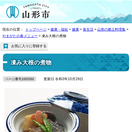
現在の位置：
トップページ
>
健康・福祉
>
健康
>
食生活
>
山形の郷土料理集
>
やまがたの春メニュー
> 凍み大根の煮物
お気に入りに登録する
凍み大根の煮物
更新日 令和3年10月29日
ページ番号1003350