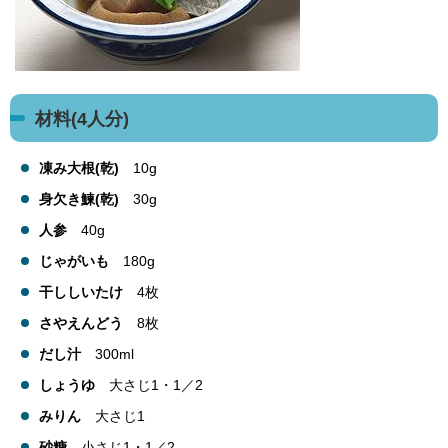
材料(4人分)
凍み大根(乾)
10g
身欠き鰊(乾)
30g
人参
40g
じゃがいも
180g
干ししいたけ
4枚
さやえんどう
8枚
だし汁
300ml
しょうゆ
大さじ1・1／2
みりん
大さじ1
砂糖
小さじ1・1／2