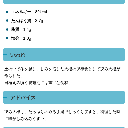
エネルギー
89kcal
たんぱく質
3.7g
脂質
1.4g
塩分
1.0g
いわれ
土の中で冬を越し、甘みを増した大根の保存食として凍み大根が
作られた。
田植えの頃や農繁期には重宝な食材。
アドバイス
凍み大根は、たっぷりのぬるま湯でじっくり戻すと、料理した時
に味がしみ込みやすい。