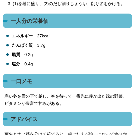
(1)を器に盛り、(2)のだし割りじょうゆ、削り節をかける。
一人分の栄養価
エネルギー
27kcal
たんぱく質
3.7g
脂質
0.2g
塩分
0.4g
一口メモ
寒い冬を雪の下で越し、春を待って一番先に芽が出た緑の野菜。
ビタミンが豊富で甘みがある。
アドバイス
葉先と太い茎を分けて茹でると、歯ごたえが均一になって食べや