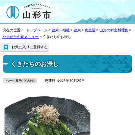
現在の位置：
トップページ
>
健康・福祉
>
健康
>
食生活
>
山形の郷土料理集
>
やまがたの春メニュー
> くきたちのお浸し
お気に入りに登録する
くきたちのお浸し
更新日 令和3年10月29日
ページ番号1003342