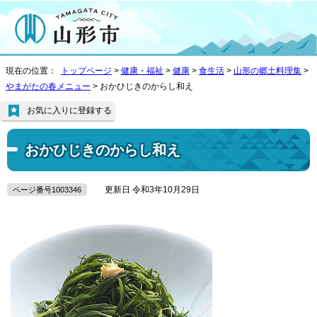
現在の位置：
トップページ
>
健康・福祉
>
健康
>
食生活
>
山形の郷土料理集
>
やまがたの春メニュー
> おかひじきのからし和え
お気に入りに登録する
おかひじきのからし和え
更新日 令和3年10月29日
ページ番号1003346