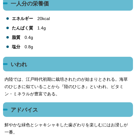
一人分の栄養価
エネルギー
20kcal
たんぱく質
1.4g
脂質
0.4g
塩分
0.8g
いわれ
内陸では、江戸時代初期に栽培されたのが始まりとされる。海草
のひじきに似ていることから『陸のひじき』といわれ、ビタミ
ン・ミネラルが豊富である。
アドバイス
鮮やかな緑色とシャキシャキした歯ざわりを楽しむにはお浸しが
一番。