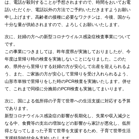
は、電話が殺到することが予想されますので、時間をおいてお電
話いただくか、電話以外の方法でご予約いただきますようお願い
申し上げます。高齢者の接種に必要なワクチンは、今後、国から
十分な量が供給されますので、よろしくお願いいたします。
次に、妊婦の方への新型コロナウイルス感染症検査事業について
です。
この事業につきましては、昨年度県が実施しておりましたが、今
年度は里帰り時の検査を実施しないことになりました。このた
め、県外から里帰りする妊婦の方が安心して出産を迎えられるよ
う、また、ご家族の方が安心して里帰りを受け入れられるよう、
山形市単独で里帰りをした時のPCR検査を実施いたします。併せ
て、これまで同様に分娩前のPCR検査も実施してまいります。
次に、国による低所得の子育て世帯への生活支援に対応する予算
であります。
新型コロナウイルス感染症の影響が長期化し、失業や収入減少と
なる中、食費等の支出の増加などの影響から家計が悪化し、低所
得となってしまった子育て世帯を支援するため、子育て世帯生活
支援特別給付金を支給いたします。