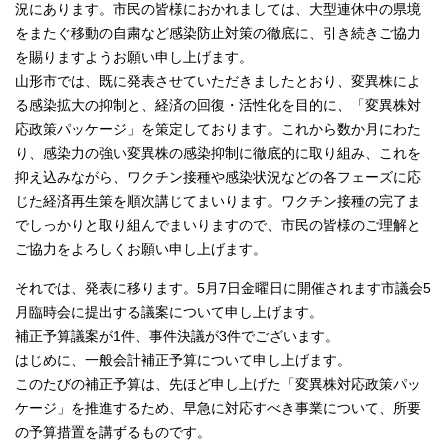
況にあります。市民の皆様におかれましては、大型連休中の県境
をまたぐ移動の自粛など感染防止対策の徹底に、引き続きご協力
を賜りますようお願い申し上げます。
山形市では、既に発表させていただきましたとおり、変異株によ
る感染拡大の抑制と、経済の回復・活性化を目的に、「変異株対
応政策パッケージ」を策定しております。これから数か月にわた
り、感染力の強い変異株の感染抑制に徹底的に取り組み、これを
抑え込みながら、ワクチン接種や感染状況などの各フェーズに応
じた経済再生策を順次講じてまいります。ワクチン接種の完了ま
でしっかりと取り組んでまいりますので、市民の皆様のご理解と
ご協力をよろしくお願い申し上げます。
それでは、発表に移ります。5月7日金曜日に開催されます市議会5
月臨時会に提出する議案について申し上げます。
補正予算議案が1件、事件決議が3件でございます。
はじめに、一般会計補正予算について申し上げます。
このたびの補正予算は、先ほど申し上げた「変異株対応政策パッ
ケージ」を推進するため、早急に対応すべき事業について、所要
の予算措置を講ずるものです。