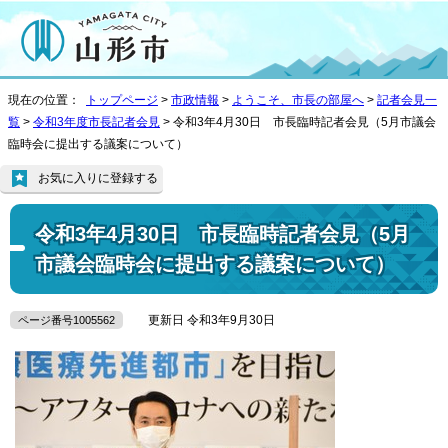
現在の位置：
トップページ
>
市政情報
>
ようこそ、市長の部屋へ
>
記者会見一
覧
>
令和3年度市長記者会見
> 令和3年4月30日 市長臨時記者会見（5月市議会
臨時会に提出する議案について）
お気に入りに登録する
令和3年4月30日 市長臨時記者会見（5月
市議会臨時会に提出する議案について）
更新日 令和3年9月30日
ページ番号1005562