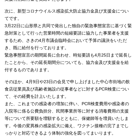
次に、新型コロナウイルス感染拡大防止協力金及び支援金につい
てです。
3月22日に山形県と共同で発出した独自の緊急事態宣言に基づく緊
急対策として行った営業時間の短縮要請に協力した事業者を支援
するため、さきの4月市議会臨時会において予算の議決をいただ
き、既に給付を行っております。
緊急事態宣言の期間延長に合わせ、時短要請も4月25日まで延長し
たことから、その延長期間分についても、協力金及び支援金を給
付するものであります。
そのほか、4月9日や23日の会見で申し上げました中心市街地の飲
食店従業員及び高齢者施設の従事者などに対するPCR検査につい
て、その経費を計上いたします。
また、これまでの感染者の増加に伴い、PCR検査費用や感染者の
入院等に係る公費負担分、民間事業所等に対する消毒費用の支援
等について所要額を増額するとともに、保健師等を増員いたしま
す。今後の変異株の感染拡大に備え、ワクチン接種の完了までし
っかりと対応できるよう体制の強化を図ってまいります。