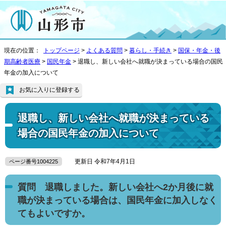
現在の位置：
トップページ
>
よくある質問
>
暮らし・手続き
>
国保・年金・後
期高齢者医療
>
国民年金
> 退職し、新しい会社へ就職が決まっている場合の国民
年金の加入について
お気に入りに登録する
退職し、新しい会社へ就職が決まっている
場合の国民年金の加入について
更新日 令和7年4月1日
ページ番号1004225
質問 退職しました。新しい会社へ2か月後に就
職が決まっている場合は、国民年金に加入しなく
てもよいですか。