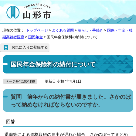
現在の位置：
トップページ
>
よくある質問
>
暮らし・手続き
>
国保・年金・後
期高齢者医療
>
国民年金
> 国民年金保険料の納付について
お気に入りに登録する
国民年金保険料の納付について
更新日 令和7年4月1日
ページ番号1004199
質問 前年からの納付書が届きました。さかのぼ
って納めなければならないのですか。
回答
退職等による資格取得の届出が遅れた場合、さかのぼってまとめ