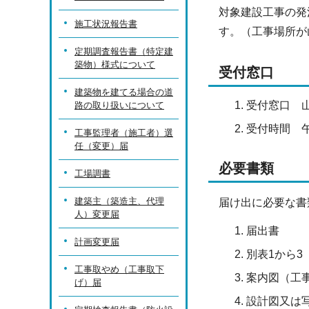
対象建設工事の発
施工状況報告書
す。（工事場所が
定期調査報告書（特定建
築物）様式について
受付窓口
建築物を建てる場合の道
受付窓口 
路の取り扱いについて
受付時間 午
工事監理者（施工者）選
任（変更）届
必要書類
工場調書
建築主（築造主、代理
届け出に必要な書
人）変更届
届出書
計画変更届
別表1から3
工事取やめ（工事取下
案内図（工
げ）届
設計図又は