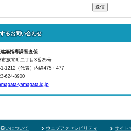
送信
する
お問い合わせ
部
建築指導課
審査係
山形市旅篭町二丁目3番25号
641-1212（代表）
内線475・477
624-8900
amagata-yamagata.lg.jp
り扱いについて
ウェブアクセシビリティ
サイト