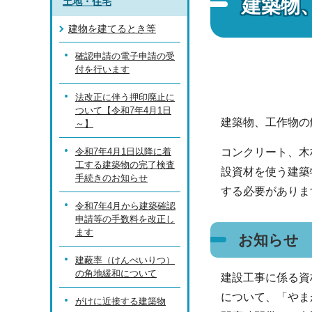
建築物
土地・住宅
建物を建てるとき等
確認申請の電子申請の受
付を行います
法改正に伴う押印廃止に
ついて【令和7年4月1日
建築物、工作物の
～】
令和7年4月1日以降に着
コンクリート、木
工する建築物の完了検査
設資材を使う建築
手続きのお知らせ
する必要がありま
令和7年4月から建築確認
申請等の手数料を改正し
ます
お知らせ
建蔽率（けんぺいりつ）
の角地緩和について
建設工事に係る資
について、「やま
がけに近接する建築物