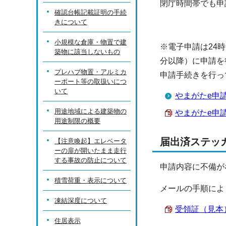
閉庁時間帯でも申
確認台帳記載証明の手続
きについて
小規模な倉庫・物置で建
※電子申請は24
築物に該当しないもの
分以降）に申請を
プレハブ物置・アルミカ
申請手続きを行っ
ーポート等の取扱いにつ
いて
やまがたe申
用途地域による建築物の
やまがたe申請
用途制限の概要
届出済ステッ
【注意喚起】エレベータ
ーの扉が開いたまま走行
する事故の防止について
申請内容に不備が
積雪荷重・表示について
メールの手順によ
凍結深度について
受領証（見本） 
住居表示