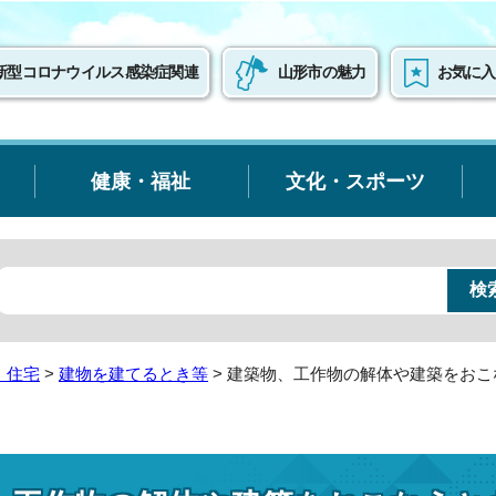
新型コロナウイルス感染症関連
山形市の魅力
お気に入
健康・福祉
文化・スポーツ
・住宅
>
建物を建てるとき等
> 建築物、工作物の解体や建築をお