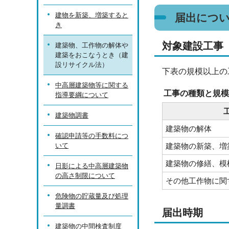
建物を新築、増築すると
届出につ
き
対象建設工事
建築物、工作物の解体や
建築をおこなうとき（建
設リサイクル法）
下表の規模以上の
中高層建築物等に関する
工事の種類と規模
指導要綱について
建築物調書
建築物の解体
確認申請等の手数料につ
いて
建築物の新築、増
建築物の修繕、模
日影による中高層建築物
の高さ制限について
その他工作物に関
危険物の貯蔵量及び処理
量調書
届出時期
建築物の中間検査制度