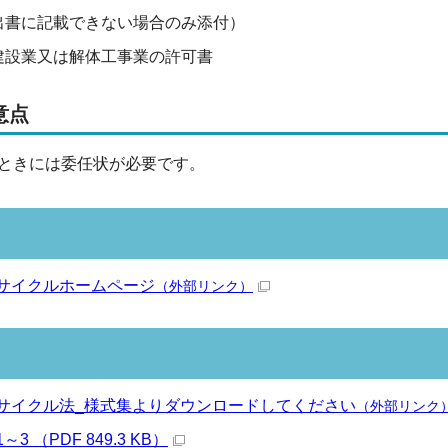
出書に記載できない場合のみ添付）
建設業又は解体工事業の許可書
意点
ときには委任状が必要です。
ク
サイクルホームページ
（外部リンク）
サイクル法_様式集よりダウンロードしてください
（外部リンク
 （PDF 849.3 KB）