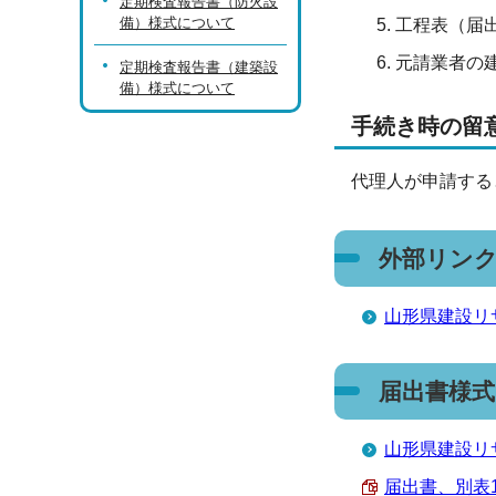
定期検査報告書（防火設
備）様式について
工程表（届
元請業者の
定期検査報告書（建築設
備）様式について
手続き時の留
代理人が申請する
外部リン
山形県建設リ
届出書様式
山形県建設リ
届出書、別表1～3