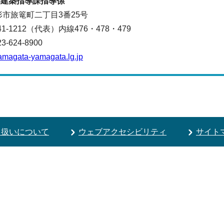
部
建築指導課
指導係
山形市旅篭町二丁目3番25号
641-1212（代表）
内線476・478・479
624-8900
amagata-yamagata.lg.jp
り扱いについて
ウェブアクセシビリティ
サイト