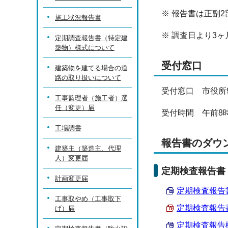
※ 報告書は正副
施工状況報告書
※ 調査日より3
定期調査報告書（特定建
築物）様式について
受付窓口
建築物を建てる場合の道
路の取り扱いについて
受付窓口 市役所
工事監理者（施工者）選
任（変更）届
受付時間 午前8時
工場調書
報告書のダウ
建築主（築造主、代理
人）変更届
定期検査報告書
計画変更届
定期検査報告書
工事取やめ（工事取下
定期検査報告書
げ）届
定期検査報告概