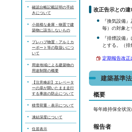
確認台帳記載証明の手続
改正告示との違
きについて
『換気設備』
小規模な倉庫・物置で建
毎）の対象と
築物に該当しないもの
『排煙設備』
プレハブ物置・アルミカ
とする。（排
ーポート等の取扱いにつ
いて
定期報告改正につ
用途地域による建築物の
用途制限の概要
建築基準法
【注意喚起】エレベータ
ーの扉が開いたまま走行
する事故の防止について
概要
積雪荷重・表示について
毎年維持保全状況
凍結深度について
報告者
住居表示