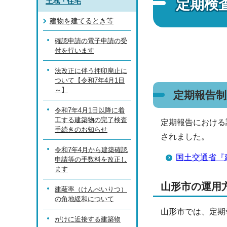
定期検
土地・住宅
建物を建てるとき等
確認申請の電子申請の受
付を行います
法改正に伴う押印廃止に
ついて【令和7年4月1日
～】
定期報告制
令和7年4月1日以降に着
工する建築物の完了検査
定期報告における
手続きのお知らせ
されました。
令和7年4月から建築確認
国土交通省『
申請等の手数料を改正し
ます
山形市の運用
建蔽率（けんぺいりつ）
の角地緩和について
山
形市では、定期
がけに近接する建築物