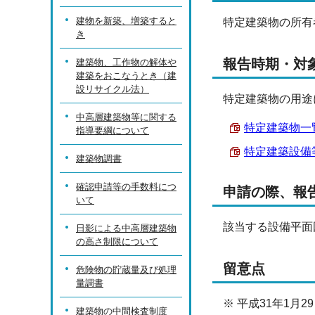
建物を新築、増築すると
特定建築物の所有
き
報告時期・対
建築物、工作物の解体や
建築をおこなうとき（建
設リサイクル法）
特定建築物の用途
中高層建築物等に関する
特定建築物一覧表
指導要綱について
特定建築設備等一
建築物調書
確認申請等の手数料につ
申請の際、報
いて
該当する設備平面
日影による中高層建築物
の高さ制限について
留意点
危険物の貯蔵量及び処理
量調書
※ 平成31年1月
建築物の中間検査制度