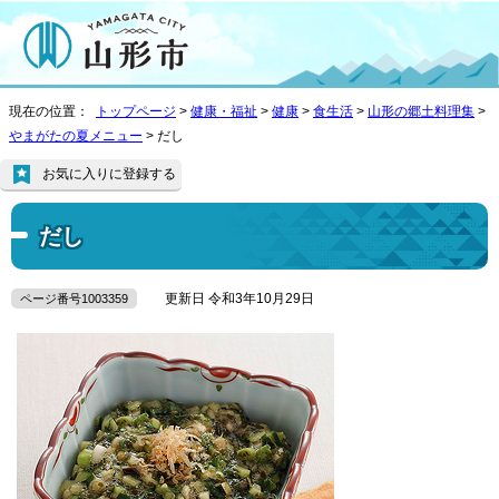
現在の位置：
トップページ
>
健康・福祉
>
健康
>
食生活
>
山形の郷土料理集
>
やまがたの夏メニュー
> だし
お気に入りに登録する
だし
更新日 令和3年10月29日
ページ番号1003359