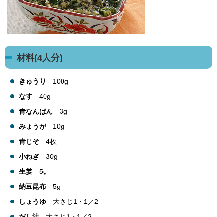
材料(4人分)
きゅうり
100g
なす
40g
青なんばん
3g
みょうが
10g
青じそ
4枚
小ねぎ
30g
生姜
5g
納豆昆布
5g
しょうゆ
大さじ1・1／2
だし汁
大さじ1・1／2