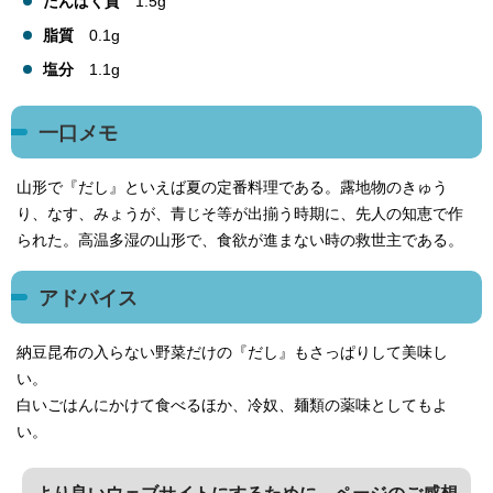
たんぱく質
1.5g
脂質
0.1g
塩分
1.1g
一口メモ
山形で『だし』といえば夏の定番料理である。露地物のきゅう
り、なす、みょうが、青じそ等が出揃う時期に、先人の知恵で作
られた。高温多湿の山形で、食欲が進まない時の救世主である。
アドバイス
納豆昆布の入らない野菜だけの『だし』もさっぱりして美味し
い。
白いごはんにかけて食べるほか、冷奴、麺類の薬味としてもよ
い。