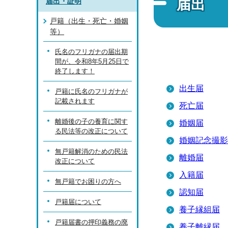
届出
届出・証明
戸籍（出生・死亡・婚姻
等）
氏名のフリガナの届出期
間が、令和8年5月25日で
終了します！
出生届
戸籍に氏名のフリガナが
記載されます
死亡届
離婚後の子の養育に関す
婚姻届
る民法等の改正について
婚姻記念撮影
無戸籍解消のための民法
離婚届
改正について
入籍届
無戸籍でお困りの方へ
認知届
戸籍届について
養子縁組届
戸籍届書の押印義務の廃
養子離縁届