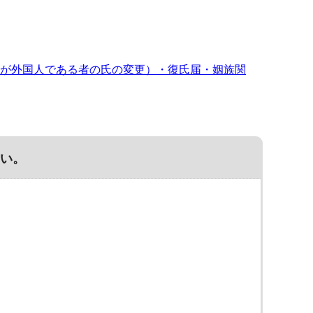
が外国人である者の氏の変更）・復氏届・姻族関
い。