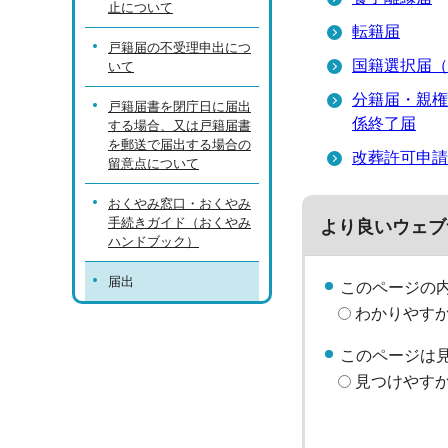
止について
転籍届
戸籍届の不受理申出につ
国籍選択届（
いて
分籍届・親権
戸籍届書を閉庁日に届出
係終了届
する場合、又は戸籍届書
を郵送で届出する場合の
改葬許可申請
留意点について
おくやみ窓口・おくやみ
手続きガイド（おくやみ
より良いウェブ
ハンドブック）
届出
このページの
わかりやす
このページは
見つけやす