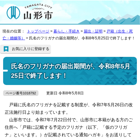
現在の位置：
トップページ
>
暮らし・手続き
>
届出・証明
>
戸籍（出生・死
亡・婚姻等）
> 氏名のフリガナの届出期間が、令和8年5月25日で終了します！
お気に入りに登録する
氏名のフリガナの届出期間が、令和8年5月
25日で終了します！
更新日 令和8年5月8日
ページ番号1018792
戸籍に氏名のフリガナを記載する制度が、令和7年5月26日の改
正法施行日より始まっています。
山形市では、令和7年7月22日付で、山形市に本籍がある方のご
住所へ「戸籍に記載する予定のフリガナ（以下、「仮のフリガ
ナ」といいます。）が記載されている通知ハガキ」をお送りして