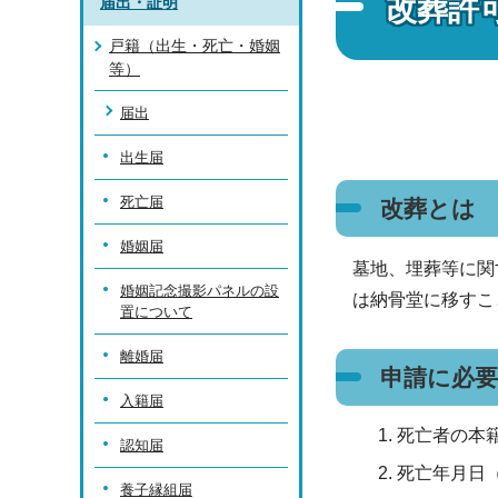
改葬許
届出・証明
戸籍（出生・死亡・婚姻
等）
届出
出生届
死亡届
改葬とは
婚姻届
墓地、埋葬等に関
婚姻記念撮影パネルの設
は納骨堂に移すこ
置について
離婚届
申請に必
入籍届
死亡者の本
認知届
死亡年月日
養子縁組届