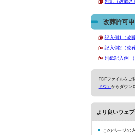
別紙（改葬され
改葬許可申
記入例1（改葬さ
記入例2（改葬
別紙記入例 （PD
PDFファイルをご覧
ドウ）
からダウン
より良いウェブ
このページの