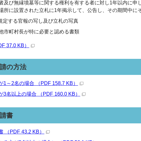
者及び無縁墳墓等に関する権利を有する者に対し1年以内に申
場所に設置された立札に1年掲示して、公告し、その期間中に
に規定する官報の写し及び立札の写真
他市町村長が特に必要と認める書類
 37.0 KB）
請の方法
～2名の場合 （PDF 158.7 KB）
名以上の場合 （PDF 160.0 KB）
請書
（PDF 43.2 KB）