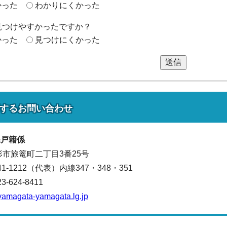
かった
わかりにくかった
見つけやすかったですか？
かった
見つけにくかった
送信
する
お問い合わせ
課
戸籍係
山形市旅篭町二丁目3番25号
641-1212（代表）
内線347・348・351
624-8411
yamagata-yamagata.lg.jp