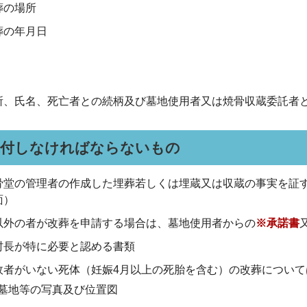
葬の場所
葬の年月日
所、氏名、死亡者との続柄及び墓地使用者又は焼骨収蔵委託者
添付しなければならないもの
骨堂の管理者の作成した埋葬若しくは埋蔵又は収蔵の事実を証
面）
以外の者が改葬を申請する場合は、墓地使用者からの
※承諾書
村長が特に必要と認める書類
故者がいない死体（妊娠4月以上の死胎を含む）の改葬について
墓地等の写真及び位置図