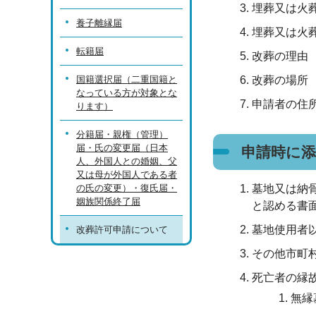
埋葬又は火
養子離縁届
埋葬又は火
転籍届
改葬の理由
国籍選択届（二重国籍と
改葬の場所
なっている方が対象とな
申請者の住
ります）
分籍届・親権（管理）
届・氏の変更届（日本
申請時に
人、外国人との婚姻、父
又は母が外国人である者
の氏の変更）・復氏届・
墓地又は納
姻族関係終了届
と認める書
墓地使用者
改葬許可申請について
その他市町
死亡者の縁
無縁