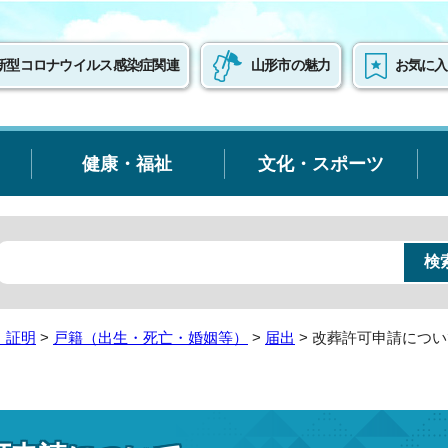
新型コロナウイルス感染症関連
山形市の魅力
お気に入
健康・福祉
文化・スポーツ
・証明
>
戸籍（出生・死亡・婚姻等）
>
届出
> 改葬許可申請につ