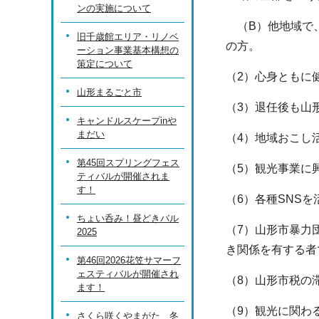
ンの実施について
（B）他地域で、
旧千歳館エリア・リノベ
の方。
ーション事業基本構想の
策定について
（2）心身ともに
山形まるごと市
（3）退任後も山
キャンドルスケープinや
まだい
（4）地域おこし
第45回スプリングフェス
（5）観光事業に
ティバルが開催されま
す！
（6）各種SNS
ちょい呑み！昼どきバル
（7）山形市暴力
2025
き関係を有する者
第46回2026花笠サマーフ
ェスティバルが開催され
（8）山形市税の
ます！
（9）観光に関わ
さくら咲くやまがた 冬