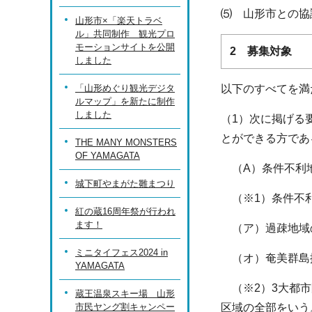
⑸ 山形市との協
山形市×「楽天トラベ
ル」共同制作 観光プロ
モーションサイトを公開
2 募集対象
しました
「山形めぐり観光デジタ
以下のすべてを満
ルマップ」を新たに制作
しました
（1）次に掲げる
とができる方であ
THE MANY MONSTERS
OF YAMAGATA
（A）条件不利地
城下町やまがた雛まつり
（※1）条件不利
紅の蔵16周年祭が行われ
ます！
（ア）過疎地域
ミニタイフェス2024 in
（オ）奄美群島振
YAMAGATA
（※2）3大都市
蔵王温泉スキー場 山形
市民ヤング割キャンペー
区域の全部をいう