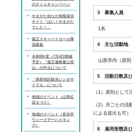
のさくらキャンペーン
3 募集人員
やまがた街なか情報発信
サイト「はい！やまがた
でした！」
1名
蔵王スキーパトロール隊
4 主な活動地
員募集
令和8年度（7月4日開催
山形市内（原則
予定）「蔵王連峰夏山登
山」の中止について
5 活動日数及
「西部地区観光レンタサ
イクル」について
（1）原則として
地域のイベント（山形紅
花まつり）
（2）月ごとの活
による提出も可）
地域のイベント（長谷堂
ウィークデーハイキン
グ）
6 雇用形態及