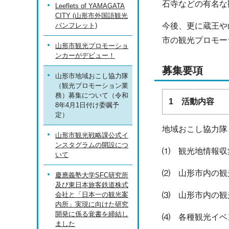
石寺などの有名な
Leeflets of YAMAGATA
CITY (山形市外国語観光
パンフレット)
今後、更に蔵王や
市の観光プロモー
山形市観光プロモーショ
ンカーがデビュー！
募集要項
山形市地域おこし協力隊
（観光プロモーション業
務）募集について（令和
1 活動内容
8年4月1日付け委嘱予
定）
地域おこし協力隊
山形市観光戦略課公式イ
ンスタグラムの開設につ
⑴ 観光地情報収
いて
⑵ 山形市内の観
慶應義塾大学SFC研究所
及び東日本旅客鉄道株式
会社と「日本一の観光案
⑶ 山形市内の観
内所」実現に向けた研究
開発に係る覚書を締結し
⑷ 各種観光イベ
ました