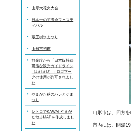
山形大花火大会
日本一の芋煮会フェステ
ィバル
蔵王樹氷まつり
山形市初市
観光庁から「日本版持続
可能な観光ガイドライン
（JSTS-D）」ロゴマー
クの使用が許可されまし
た
やまがた秋のハレとケま
つり
レトロでKAWAIIやまが
山形市は、四方を
た散歩MAPを作成しまし
た
市内には、開湯1