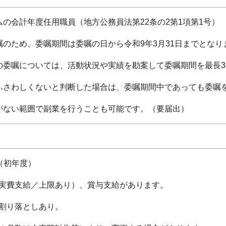
ムの会計年度任用職員（地方公務員法第22条の2第1項第1号）
嘱のため、委嘱期間は委嘱の日から令和9年3月31日までとなり
の委嘱については、活動状況や実績を勘案して委嘱期間を最長
ふさわしくないと判断した場合は、委嘱期間中であっても委嘱
がない範囲で副業を行うことも可能です。（要届出）
円（初年度）
実費支給／上限あり）、賞与支給があります。
割り落としあり。