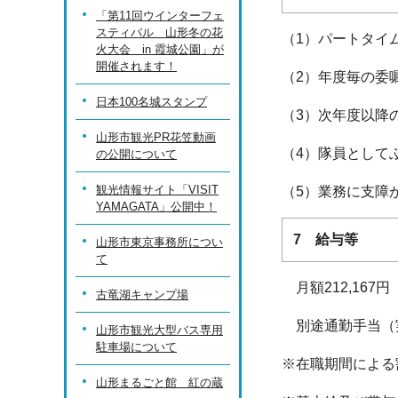
「第11回ウインターフェ
スティバル 山形冬の花
（1）パートタイ
火大会 in 霞城公園」が
開催されます！
（2）年度毎の委
日本100名城スタンプ
（3）次年度以降
山形市観光PR花笠動画
（4）隊員として
の公開について
観光情報サイト「VISIT
（5）業務に支障
YAMAGATA」公開中！
7 給与等
山形市東京事務所につい
て
月額212,167
古竜湖キャンプ場
別途通勤手当（
山形市観光大型バス専用
駐車場について
※在職期間による
山形まるごと館 紅の蔵