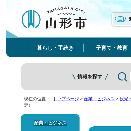
暮らし・手続き
子育て・教育
情報を探す
現在の位置：
トップページ
>
産業・ビジネス
>
観光
定）
産業・ビジネス