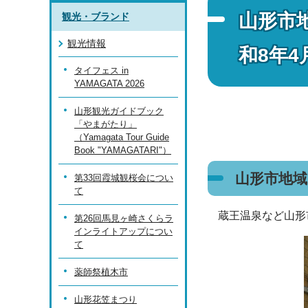
山形市
観光・ブランド
観光情報
和8年
タイフェス in
YAMAGATA 2026
山形観光ガイドブック
「やまがたり」
（Yamagata Tour Guide
Book "YAMAGATARI"）
山形市地
第33回霞城観桜会につい
て
蔵王温泉など山形
第26回馬見ヶ崎さくらラ
インライトアップについ
て
薬師祭植木市
山形花笠まつり