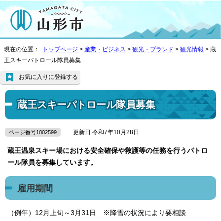
現在の位置：
トップページ
>
産業・ビジネス
>
観光・ブランド
>
観光情報
> 蔵
王スキーパトロール隊員募集
お気に入りに登録する
蔵王スキーパトロール隊員募集
更新日 令和7年10月28日
ページ番号1002599
蔵王温泉スキー場における安全確保や救護等の任務を行うパトロ
ール隊員を募集しています。
雇用期間
（例年）12月上旬～3月31日 ※降雪の状況により要相談