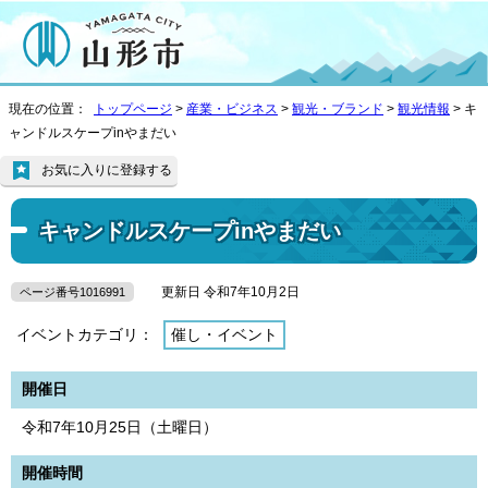
現在の位置：
トップページ
>
産業・ビジネス
>
観光・ブランド
>
観光情報
> キ
ャンドルスケープinやまだい
お気に入りに登録する
キャンドルスケープinやまだい
更新日 令和7年10月2日
ページ番号1016991
イベントカテゴリ：
催し・イベント
開催日
令和7年10月25日（土曜日）
開催時間