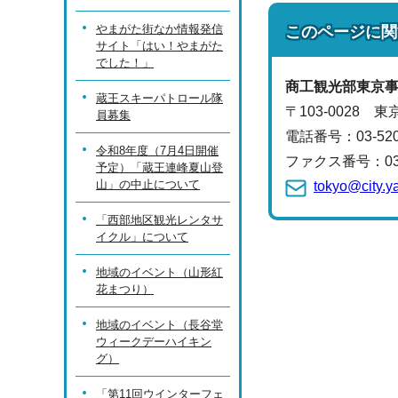
やまがた街なか情報発信
このページに関
サイト「はい！やまがた
でした！」
商工観光部
東京
蔵王スキーパトロール隊
〒103-0028 
員募集
電話番号：
03-52
令和8年度（7月4日開催
ファクス番号：03-5
予定）「蔵王連峰夏山登
山」の中止について
tokyo@city.y
「西部地区観光レンタサ
イクル」について
地域のイベント（山形紅
花まつり）
地域のイベント（長谷堂
ウィークデーハイキン
グ）
「第11回ウインターフェ