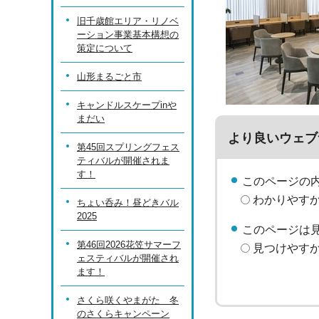
旧千歳館エリア・リノベ
ーション事業基本構想の
策定について
山形まるごと市
キャンドルスケープinや
まだい
より良いウェブ
第45回スプリングフェス
ティバルが開催されま
す！
このページの
わかりやす
ちょい呑み！昼どきバル
2025
このページは
第46回2026花笠サマーフ
見つけやす
ェスティバルが開催され
ます！
さくら咲くやまがた 冬
のさくらキャンペーン