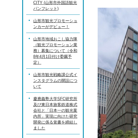
CITY (山形市外国語観光
パンフレット)
山形市観光プロモーショ
ンカーがデビュー！
山形市地域おこし協力隊
（観光プロモーション業
務）募集について（令和
8年4月1日付け委嘱予
定）
山形市観光戦略課公式イ
ンスタグラムの開設につ
いて
慶應義塾大学SFC研究所
及び東日本旅客鉄道株式
会社と「日本一の観光案
内所」実現に向けた研究
開発に係る覚書を締結し
ました