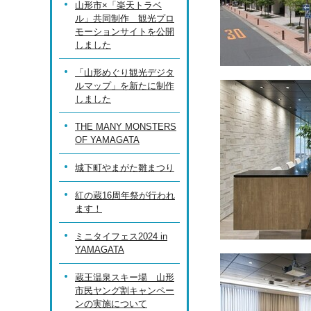
山形市×「楽天トラベ
ル」共同制作 観光プロ
モーションサイトを公開
しました
「山形めぐり観光デジタ
ルマップ」を新たに制作
しました
THE MANY MONSTERS
OF YAMAGATA
城下町やまがた雛まつり
紅の蔵16周年祭が行われ
ます！
ミニタイフェス2024 in
YAMAGATA
蔵王温泉スキー場 山形
市民ヤング割キャンペー
ンの実施について