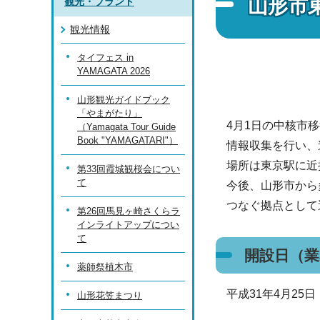
山形市
観光・ブランド
観光情報
タイフェス in
YAMAGATA 2026
山形観光ガイドブック
「やまがたり」
4月1日の中核市
（Yamagata Tour Guide
Book "YAMAGATARI"）
情報収集を行い、
場所は東京駅に近
第33回霞城観桜会につい
て
今後、山形市から
つなぐ拠点として
第26回馬見ヶ崎さくらラ
インライトアップについ
て
開設日（業
薬師祭植木市
平成31年4月25
山形花笠まつり