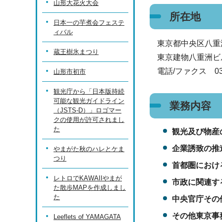
山形大花火大会
所在地
日本一の芋煮会フェステ
ィバル
東京都中央区八重洲1
蔵王樹氷まつり
東京建物八重洲ビル
電話/ファクス 03-5
山形市初市
観光庁から「日本版持続
可能な観光ガイドライン
業務内容
（JSTS-D）」ロゴマー
クの使用が許可されまし
た
観光及び物産
企業誘致の推
やまがた秋のハレとケま
つり
首都圏におけ
レトロでKAWAIIやまが
市政に関連す
た散歩MAPを作成しまし
た
中央官庁その
その他東京事
Leeflets of YAMAGATA