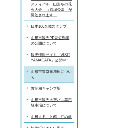
スティバル 山形冬の花
火大会 in 霞城公園」が
開催されます！
日本100名城スタンプ
山形市観光PR花笠動画
の公開について
観光情報サイト「VISIT
YAMAGATA」公開中！
山形市東京事務所につい
て
古竜湖キャンプ場
山形市観光大型バス専用
駐車場について
山形まるごと館 紅の蔵