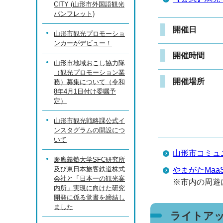
CITY (山形市外国語観光
パンフレット)
開催日
山形市観光プロモーショ
ンカーがデビュー！
開催時間
山形市地域おこし協力隊
（観光プロモーション業
開催場所
務）募集について（令和
8年4月1日付け委嘱予
定）
山形市観光戦略課公式イ
ンスタグラムの開設につ
いて
山形市コミュ
慶應義塾大学SFC研究所
及び東日本旅客鉄道株式
やまがたMaa
会社と「日本一の観光案
※市内の周遊
内所」実現に向けた研究
開発に係る覚書を締結し
ました
ライトア