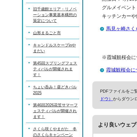
グルメイベント
旧千歳館エリア・リノベ
ーション事業基本構想の
キッチンカーや飲
策定について
馬見ヶ崎さくらラ
山形まるごと市
キャンドルスケープinや
まだい
※霞城観桜会に
第45回スプリングフェス
ティバルが開催されま
霞城観桜会に
す！
ちょい呑み！昼どきバル
PDFファイルをご覧
2025
ドウ）
からダウン
第46回2026花笠サマーフ
ェスティバルが開催され
ます！
より良いウェブ
さくら咲くやまがた 冬
のさくらキャンペーン