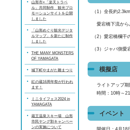
山形市×「楽天トラベ
ル」共同制作 観光プロ
（1）全長約2.
モーションサイトを公開
しました
愛宕橋下流からあ
「山形めぐり観光デジタ
ルマップ」を新たに制作
（2）愛宕橋欄干
しました
（3）ジャバ側愛
THE MANY MONSTERS
OF YAMAGATA
模擬店
城下町やまがた雛まつり
紅の蔵16周年祭が行われ
ライトアップ期
ます！
時間：10時～2
ミニタイフェス2024 in
YAMAGATA
イベント
蔵王温泉スキー場 山形
市民ヤング割キャンペー
ンの実施について
開催日：4月18