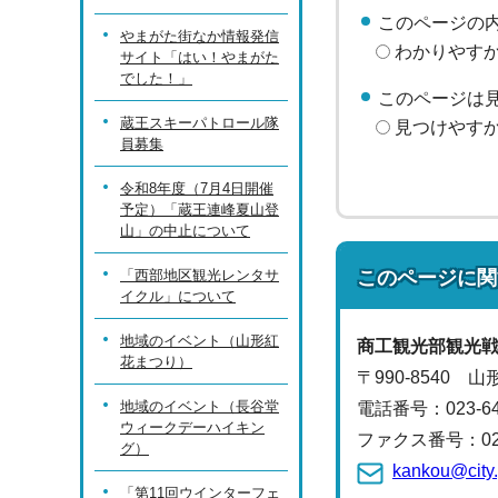
このページの
やまがた街なか情報発信
わかりやす
サイト「はい！やまがた
でした！」
このページは
蔵王スキーパトロール隊
見つけやす
員募集
令和8年度（7月4日開催
予定）「蔵王連峰夏山登
山」の中止について
このページに関
「西部地区観光レンタサ
イクル」について
地域のイベント（山形紅
商工観光部
観光
花まつり）
〒990-8540 
地域のイベント（長谷堂
電話番号：
023-
ウィークデーハイキン
ファクス番号：023-
グ）
kankou@city.
「第11回ウインターフェ