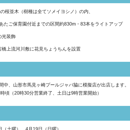
3kmの桜並木（樹種は全てソメイヨシノ）の内、
たご保育園付近までの区間約830m・83本をライトアップ
の光装飾
宕橋上流河川敷に花見ちょうちんを設置
間中、山形市馬見ヶ崎プールジャバ脇に模擬店が出店します。
1時頃（20時30分営業終了、土日は9時営業開始）
日（土曜）、4月19日（日曜）