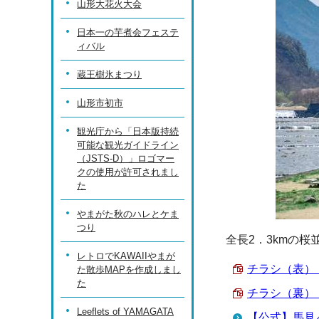
山形大花火大会
日本一の芋煮会フェステ
ィバル
蔵王樹氷まつり
山形市初市
観光庁から「日本版持続
可能な観光ガイドライン
（JSTS-D）」ロゴマー
クの使用が許可されまし
た
やまがた秋のハレとケま
つり
全長2．3kmの
レトロでKAWAIIやまが
チラシ（表） （
た散歩MAPを作成しまし
た
チラシ（裏） （
Leeflets of YAMAGATA
【公式】馬見ヶ