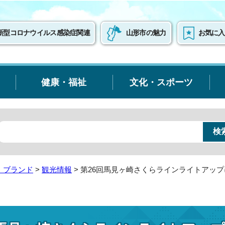
新型コロナウイルス感染症関連
山形市の魅力
お気に入
健康・福祉
文化・スポーツ
・ブランド
>
観光情報
> 第26回馬見ヶ崎さくらラインライトアッ