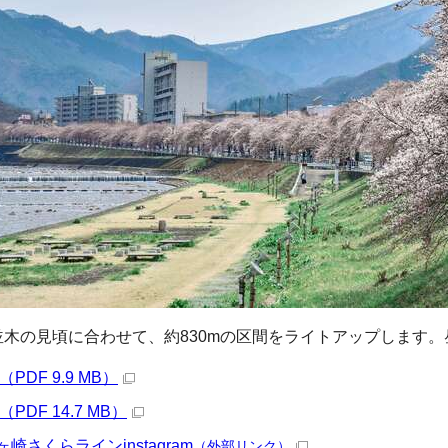
桜並木の見頃に合わせて、約830mの区間をライトアップします
PDF 9.9 MB）
PDF 14.7 MB）
崎さくらラインinstagram
（外部リンク）