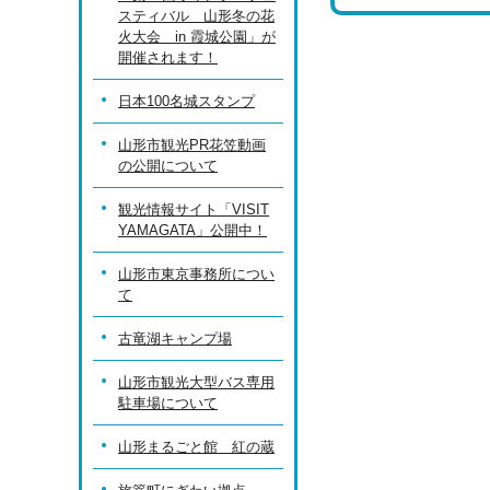
スティバル 山形冬の花
火大会 in 霞城公園」が
開催されます！
日本100名城スタンプ
山形市観光PR花笠動画
の公開について
観光情報サイト「VISIT
YAMAGATA」公開中！
山形市東京事務所につい
て
古竜湖キャンプ場
山形市観光大型バス専用
駐車場について
山形まるごと館 紅の蔵