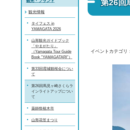
第26
観光・ブランド
観光情報
タイフェス in
YAMAGATA 2026
山形観光ガイドブック
「やまがたり」
イベントカテゴリ
（Yamagata Tour Guide
Book "YAMAGATARI"）
第33回霞城観桜会につい
て
第26回馬見ヶ崎さくらラ
インライトアップについ
て
薬師祭植木市
山形花笠まつり