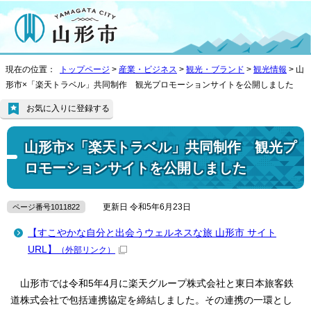
現在の位置：
トップページ
>
産業・ビジネス
>
観光・ブランド
>
観光情報
> 山
形市×「楽天トラベル」共同制作 観光プロモーションサイトを公開しました
お気に入りに登録する
山形市×「楽天トラベル」共同制作 観光プ
ロモーションサイトを公開しました
更新日 令和5年6月23日
ページ番号1011822
【すこやかな自分と出会うウェルネスな旅 山形市 サイト
URL】
（外部リンク）
山形市では令和5年4月に楽天グループ株式会社と東日本旅客鉄
道株式会社で包括連携協定を締結しました。その連携の一環とし