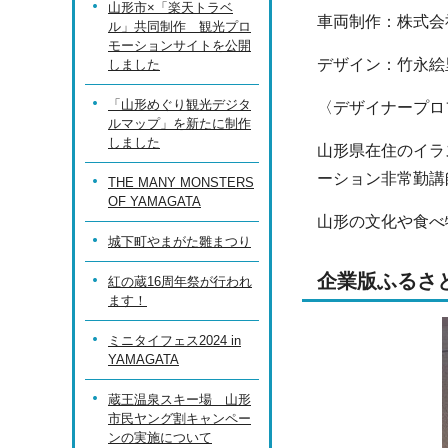
山形市×「楽天トラベ
車両制作：株式会
ル」共同制作 観光プロ
モーションサイトを公開
デザイン：竹永絵
しました
「山形めぐり観光デジタ
〈デザイナープロ
ルマップ」を新たに制作
しました
山形県在住のイラ
ーション非常勤講
THE MANY MONSTERS
OF YAMAGATA
山形の文化や食べ
城下町やまがた雛まつり
企業版ふるさ
紅の蔵16周年祭が行われ
ます！
ミニタイフェス2024 in
YAMAGATA
蔵王温泉スキー場 山形
市民ヤング割キャンペー
ンの実施について