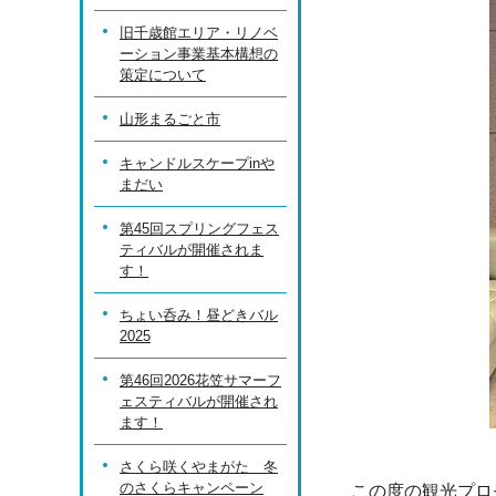
旧千歳館エリア・リノベ
ーション事業基本構想の
策定について
山形まるごと市
キャンドルスケープinや
まだい
第45回スプリングフェス
ティバルが開催されま
す！
ちょい呑み！昼どきバル
2025
第46回2026花笠サマーフ
ェスティバルが開催され
ます！
さくら咲くやまがた 冬
のさくらキャンペーン
この度の観光プロ