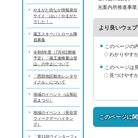
光案内所推進事業
やまがた街なか情報発信
サイト「はい！やまがた
でした！」
より良いウェブ
蔵王スキーパトロール隊
員募集
このページの
令和8年度（7月4日開催
わかりやす
予定）「蔵王連峰夏山登
山」の中止について
このページは
見つけやす
「西部地区観光レンタサ
イクル」について
地域のイベント（山形紅
花まつり）
地域のイベント（長谷堂
このページに関
ウィークデーハイキン
グ）
「第11回ウインターフェ