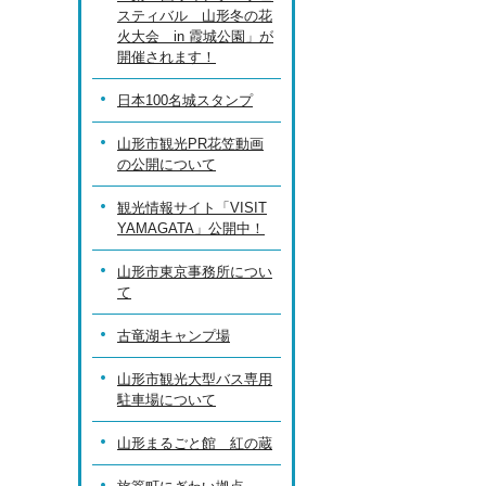
スティバル 山形冬の花
火大会 in 霞城公園」が
開催されます！
日本100名城スタンプ
山形市観光PR花笠動画
の公開について
観光情報サイト「VISIT
YAMAGATA」公開中！
山形市東京事務所につい
て
古竜湖キャンプ場
山形市観光大型バス専用
駐車場について
山形まるごと館 紅の蔵