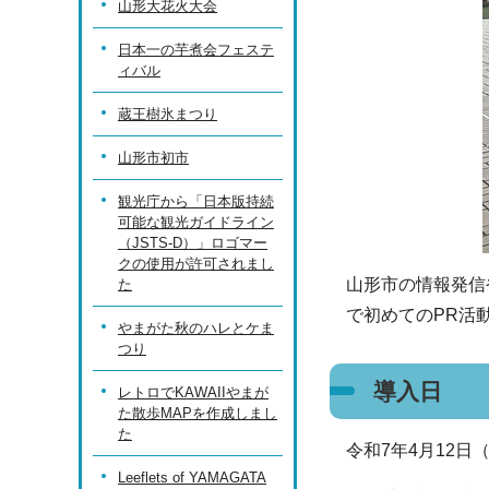
山形大花火大会
日本一の芋煮会フェステ
ィバル
蔵王樹氷まつり
山形市初市
観光庁から「日本版持続
可能な観光ガイドライン
（JSTS-D）」ロゴマー
クの使用が許可されまし
山形市の情報発信
た
で初めてのPR活
やまがた秋のハレとケま
つり
導入日
レトロでKAWAIIやまが
た散歩MAPを作成しまし
た
令和7年4月12日
Leeflets of YAMAGATA