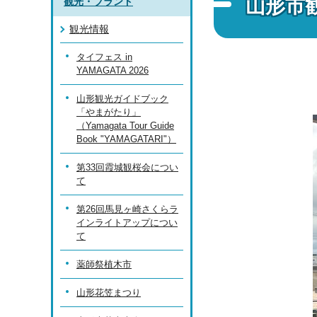
山形市
観光・ブランド
観光情報
タイフェス in
YAMAGATA 2026
山形観光ガイドブック
「やまがたり」
（Yamagata Tour Guide
Book "YAMAGATARI"）
第33回霞城観桜会につい
て
第26回馬見ヶ崎さくらラ
インライトアップについ
て
薬師祭植木市
山形花笠まつり