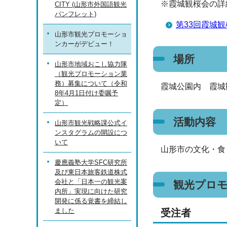
※霞城観桜会の詳
CITY (山形市外国語観光
パンフレット)
第33回霞城
山形市観光プロモーショ
ンカーがデビュー！
場所
山形市地域おこし協力隊
（観光プロモーション業
務）募集について（令和
霞城公園内 霞城
8年4月1日付け委嘱予
定）
活動内容
山形市観光戦略課公式イ
ンスタグラムの開設につ
いて
山形市の文化・食
慶應義塾大学SFC研究所
及び東日本旅客鉄道株式
会社と「日本一の観光案
観光プロ
内所」実現に向けた研究
開発に係る覚書を締結し
ました
受注者