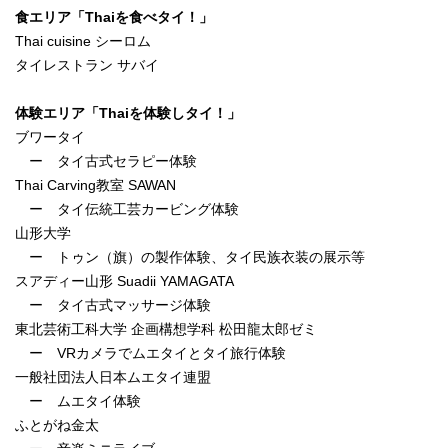
食エリア
「Thaiを食べタイ！」
Thai cuisine シーロム
タイレストラン サバイ
体験エリア「Thaiを体験しタイ！」
ブワータイ
ー タイ古式セラピー体験
Thai Carving教室 SAWAN
ー タイ伝統工芸カービング体験
山形大学
ー トゥン（旗）の製作体験、タイ民族衣装の展示等
スアディー山形 Suadii YAMAGATA
ー タイ古式マッサージ体験
東北芸術工科大学 企画構想学科 松田龍太郎ゼミ
ー VRカメラでムエタイとタイ旅行体験
一般社団法人日本ムエタイ連盟
ー ムエタイ体験
ふとがね金太