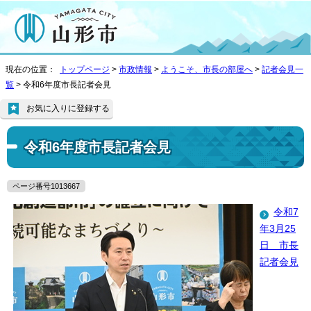
現在の位置：
トップページ
>
市政情報
>
ようこそ、市長の部屋へ
>
記者会見一
覧
> 令和6年度市長記者会見
お気に入りに登録する
令和6年度市長記者会見
ページ番号1013667
令和7
年3月25
日 市長
記者会見