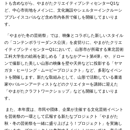
トも含めながら、やまがたクリエイティブシティセンターQ1な
ど、中心市街地をメインに、文化施設やシェルターインクルーシ
ブプレイスコパルなど含め市内各所で催しを開催してまいりま
す。
「やまがた冬の芸術祭」では、映像とコラボした新しいスタイル
の「コンテンポラリーダンス公演」を皮切りに、やまがたクリエ
イティブシティセンターQ1において、山形市が所蔵する東北芸術
工科大学生の絵画を楽しめる「まちなかアート第4弾」や、ドロー
ンで撮影した美しい山形の映像を壁や天井などに投影する「ヤマ
ガタ・ヒーリング・ムービープロジェクト」など、多彩なイベン
トを開催します。新たな取組みとして、山形で活動している書道
家やバルーンアーティストなどのクリエイターを講師に迎えた
「やまがたクラフトワークショップ」なども開催してまいりま
す。
また、本年度は、市民や団体、企業が主催する文化芸術イベント
を芸術祭の一環として広報する新たなプロジェクト「やまがた
秋・冬の芸術祭を一緒に盛り上げよう！プロジェクト」を実施し