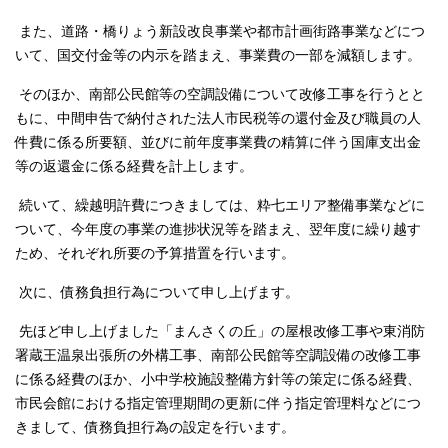
また、道路・橋りょう新設改良事業や都市計画街路事業などにつ
いて、国交付金等の内示を踏まえ、事業費の一部を減額します。
そのほか、南部公民館等の空調設備について改修工事を行うとと
もに、中間申告で納付された法人市民税等の還付金及び職員の人
件費に係る所要額、並びに前年度事業費の精算に伴う国庫支出金
等の返還金に係る経費を計上します。
続いて、繰越明許費につきましては、粋七エリア整備事業などに
ついて、今年度の事業の進捗状況等を踏まえ、翌年度に繰り越す
ため、それぞれ所要の予算措置を行います。
次に、債務負担行為について申し上げます。
先ほど申し上げました「まんさくの丘」の屋根改修工事や東消防
署蔵王温泉出張所の外構工事、南部公民館等空調設備の改修工事
に係る経費のほか、小中学校施設整備方針等の策定に係る経費、
市民会館における指定管理期間の更新に伴う指定管理料などにつ
きまして、債務負担行為の設定を行います。