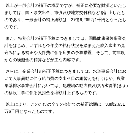
以上が一般会計の補正の概要ですが、補正に必要な財源といたし
ましては、国・県支出金、市債及び地方交付税などを計上したも
のであり、一般会計の補正総額は、27億9,269万1千円となったも
のです。
また、特別会計の補正予算につきましては、国民健康保険事業会
計をはじめ、いずれも今年度の執行状況を踏まえた歳入歳出の見
込みによる補正や人件費に係る所要の予算措置、そして、前年度
からの繰越金の精算などが主な内容です。
さらに、企業会計の補正予算につきましては、水道事業会計にお
いて人事異動に伴う給与費の支出科目の組替えを行うほか、農業
集落排水事業会計においては、処理場の動力費及び汚水管渠(きょ)
の移設工事に係る負担金を増額計上するものです。
以上により、このたびの全ての会計での補正総額は、33億2,631
万6千円となったものです。