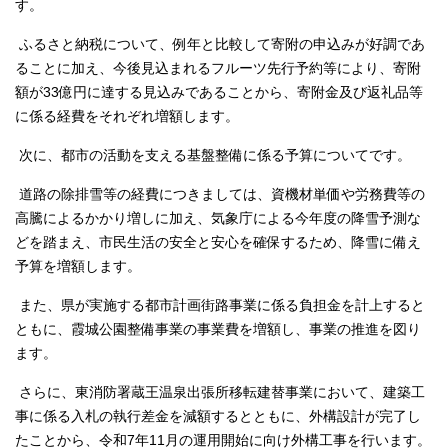
す。
ふるさと納税について、例年と比較して寄附の申込みが好調であ
ることに加え、今後見込まれるフルーツ先行予約等により、寄附
額が33億円に達する見込みであることから、寄附金及び返礼品等
に係る経費をそれぞれ増額します。
次に、都市の活動を支える基盤整備に係る予算についてです。
道路の除排雪等の経費につきましては、資機材単価や労務費等の
高騰によるかかり増しに加え、気象庁による今年度の降雪予測な
どを踏まえ、市民生活の安全と安心を確保するため、降雪に備え
予算を増額します。
また、県が実施する都市計画街路事業に係る負担金を計上すると
ともに、霞城公園整備事業の事業費を増額し、事業の推進を図り
ます。
さらに、東消防署蔵王温泉出張所移転建替事業において、建築工
事に係る入札の執行差金を減額するとともに、外構設計が完了し
たことから、令和7年11月の運用開始に向け外構工事を行います。