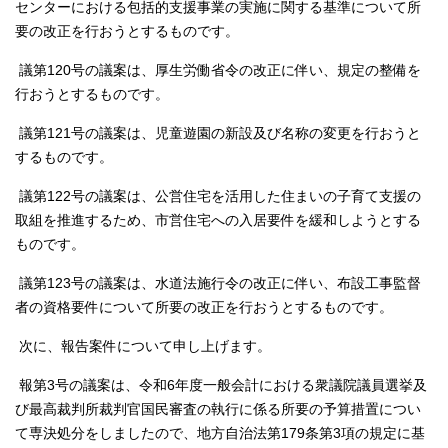
センターにおける包括的支援事業の実施に関する基準について所
要の改正を行おうとするものです。
議第120号の議案は、厚生労働省令の改正に伴い、規定の整備を
行おうとするものです。
議第121号の議案は、児童遊園の新設及び名称の変更を行おうと
するものです。
議第122号の議案は、公営住宅を活用した住まいの子育て支援の
取組を推進するため、市営住宅への入居要件を緩和しようとする
ものです。
議第123号の議案は、水道法施行令の改正に伴い、布設工事監督
者の資格要件について所要の改正を行おうとするものです。
次に、報告案件について申し上げます。
報第3号の議案は、令和6年度一般会計における衆議院議員選挙及
び最高裁判所裁判官国民審査の執行に係る所要の予算措置につい
て専決処分をしましたので、地方自治法第179条第3項の規定に基