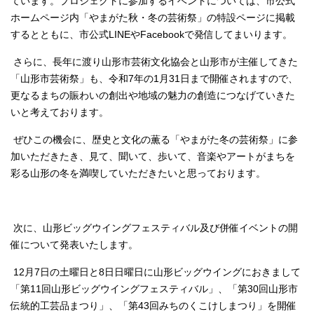
ています。プロジェクトに参加するイベントについては、市公式
ホームページ内「やまがた秋・冬の芸術祭」の特設ページに掲載
するとともに、市公式LINEやFacebookで発信してまいります。
さらに、長年に渡り山形市芸術文化協会と山形市が主催してきた
「山形市芸術祭」も、令和7年の1月31日まで開催されますので、
更なるまちの賑わいの創出や地域の魅力の創造につなげていきた
いと考えております。
ぜひこの機会に、歴史と文化の薫る「やまがた冬の芸術祭」に参
加いただきたき、見て、聞いて、歩いて、音楽やアートがまちを
彩る山形の冬を満喫していただきたいと思っております。
次に、山形ビッグウイングフェスティバル及び併催イベントの開
催について発表いたします。
12月7日の土曜日と8日日曜日に山形ビッグウイングにおきまして
「第11回山形ビッグウイングフェスティバル」、「第30回山形市
伝統的工芸品まつり」、「第43回みちのくこけしまつり」を開催