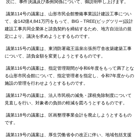
次に、事件決議及び条例関係について、御説明申し上げます。
議第114号の議案は、山形市民会館整備事業設計建設工事につい
て、金142億4,841万円をもって、BIG－TREE(ビッグツリー)設計
建設工事共同企業体と請負契約を締結するため、地方自治法の規
定により、議決を求めようとするものです。
議第115号の議案は、東消防署蔵王温泉出張所庁舎改築建築工事
について、請負金額を変更しようとするものです。
議第116号の議案は、指定管理期間が令和6年度をもって満了とな
る山形市民会館について、指定管理者を指定し、令和7年度からの
施設の管理を行わせようとするものです。
議第117号の議案は、法人市民税の減免・課税免除制度について
見直しを行い、対象者の負担の軽減を図ろうとするものです。
議第118号の議案は、区画整理事業会計を廃止しようとするもの
です。
議第119号の議案は、厚生労働省令の改正に伴い、地域包括支援