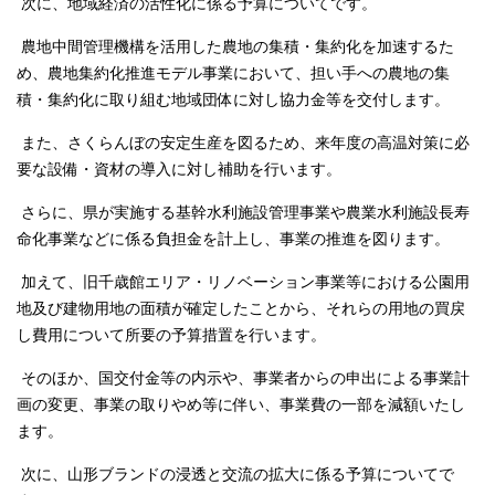
次に、地域経済の活性化に係る予算についてです。
農地中間管理機構を活用した農地の集積・集約化を加速するた
め、農地集約化推進モデル事業において、担い手への農地の集
積・集約化に取り組む地域団体に対し協力金等を交付します。
また、さくらんぼの安定生産を図るため、来年度の高温対策に必
要な設備・資材の導入に対し補助を行います。
さらに、県が実施する基幹水利施設管理事業や農業水利施設長寿
命化事業などに係る負担金を計上し、事業の推進を図ります。
加えて、旧千歳館エリア・リノベーション事業等における公園用
地及び建物用地の面積が確定したことから、それらの用地の買戻
し費用について所要の予算措置を行います。
そのほか、国交付金等の内示や、事業者からの申出による事業計
画の変更、事業の取りやめ等に伴い、事業費の一部を減額いたし
ます。
次に、山形ブランドの浸透と交流の拡大に係る予算についてで