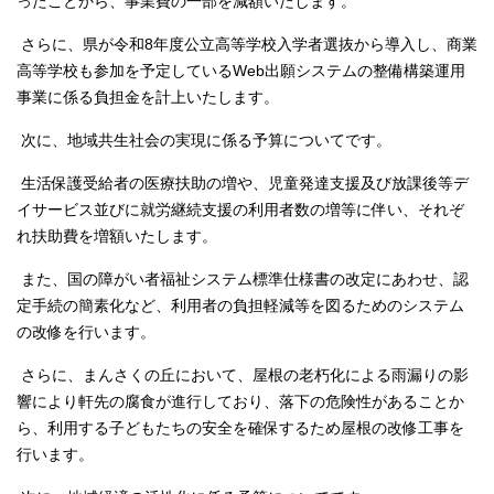
ったことから、事業費の一部を減額いたします。
さらに、県が令和8年度公立高等学校入学者選抜から導入し、商業
高等学校も参加を予定しているWeb出願システムの整備構築運用
事業に係る負担金を計上いたします。
次に、地域共生社会の実現に係る予算についてです。
生活保護受給者の医療扶助の増や、児童発達支援及び放課後等デ
イサービス並びに就労継続支援の利用者数の増等に伴い、それぞ
れ扶助費を増額いたします。
また、国の障がい者福祉システム標準仕様書の改定にあわせ、認
定手続の簡素化など、利用者の負担軽減等を図るためのシステム
の改修を行います。
さらに、まんさくの丘において、屋根の老朽化による雨漏りの影
響により軒先の腐食が進行しており、落下の危険性があることか
ら、利用する子どもたちの安全を確保するため屋根の改修工事を
行います。