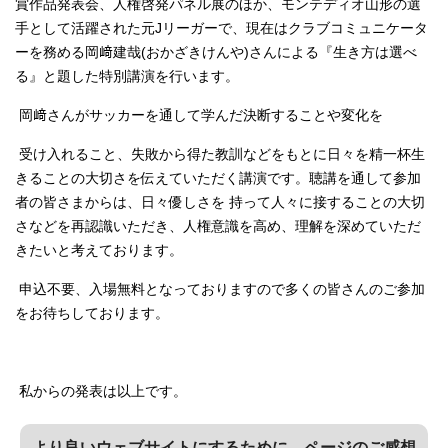
賞作品発表会、人権啓発パネル展のほか、モンテディオ山形の選
手として活躍された元Jリーガーで、現在はクラブコミュニケータ
ーを務める岡﨑建哉(おかざきけんや)さんによる『生き方は選べ
る』と題した特別講演を行います。
岡﨑さんがサッカーを通して学んだ決断することや変化を
受け入れること、失敗から得た教訓などをもとに日々を精一杯生
きることの大切さを伝えていただく講演です。聴講を通して参加
者の皆さまからは、日々優しさを 持って人々に接することの大切
さなどを再認識いただき、人権意識を高め、理解を深めていただ
きたいと考えております。
申込不要、入場無料となっておりますので多くの皆さんのご参加
をお待ちしております。
私からの発表は以上です。
より良いウェブサイトにするために、ページのご感想