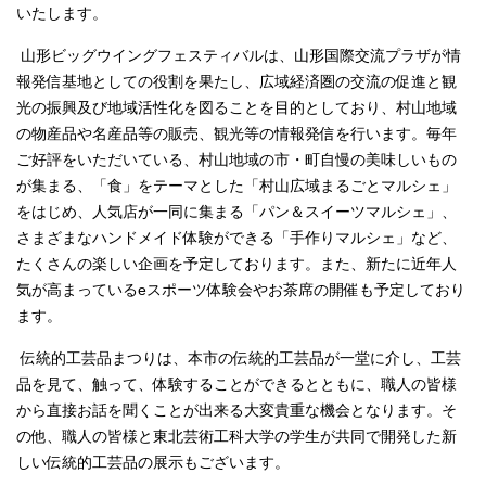
いたします。
山形ビッグウイングフェスティバルは、山形国際交流プラザが情
報発信基地としての役割を果たし、広域経済圏の交流の促進と観
光の振興及び地域活性化を図ることを目的としており、村山地域
の物産品や名産品等の販売、観光等の情報発信を行います。毎年
ご好評をいただいている、村山地域の市・町自慢の美味しいもの
が集まる、「食」をテーマとした「村山広域まるごとマルシェ」
をはじめ、人気店が一同に集まる「パン＆スイーツマルシェ」、
さまざまなハンドメイド体験ができる「手作りマルシェ」など、
たくさんの楽しい企画を予定しております。また、新たに近年人
気が高まっているeスポーツ体験会やお茶席の開催も予定しており
ます。
伝統的工芸品まつりは、本市の伝統的工芸品が一堂に介し、工芸
品を見て、触って、体験することができるとともに、職人の皆様
から直接お話を聞くことが出来る大変貴重な機会となります。そ
の他、職人の皆様と東北芸術工科大学の学生が共同で開発した新
しい伝統的工芸品の展示もございます。