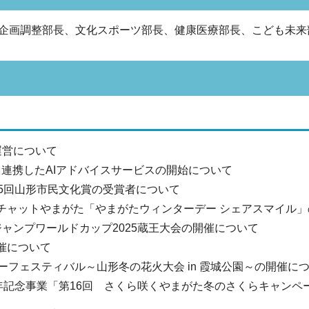
企画調整部長、文化スポーツ部長、健康医療部長、こども未来
運営について
リと連携したAIアドバイスサービスの開始について
45回山形市民文化賞の受賞者について
いチャットやまがた「やまがたウィンターデー シェアスマイル
ージャンプワールドカップ2025蔵王大会の開催について
開催について
ターフェスティバル～山形冬の花火大会 in 霞城公園～の開催に
周年記念事業「第16回 さくら咲くやまがた冬のさくらキャンペー