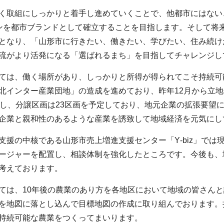
取組にしっかりと着手し進めていくことで、他都市にはない
ンを都市ブランドとして確立することを目指します。そして将
となり、「山形市に行きたい、働きたい、学びたい、住み続け
流がより活発になる「選ばれるまち」を目指してチャレンジし
は、働く場所があり、しっかりと所得が得られてこそ持続可
北インター産業団地」の造成を進めており、昨年12月から立
成し、分譲区画は23区画を予定しており、地元企業の拡張要望
企業と親和性のあるような産業を誘致して地域経済を元気にし
援の中核である山形市売上増進支援センター「Y‐biz」では現
ージャーを配置し、相談体制を強化したところです。今後も、
考えております。
は、10年後の農業のあり方を各地区において地域の皆さんと
を地図に落とし込んで目標地図の作成に取り組んでおります。
持続可能な農業をつくってまいります。