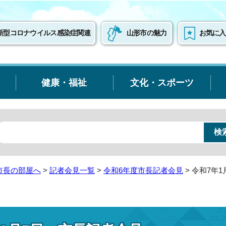
新型コロナウイルス感染症関連
山形市の魅力
お気に入
健康・福祉
文化・スポーツ
市長の部屋へ
>
記者会見一覧
>
令和6年度市長記者会見
> 令和7年