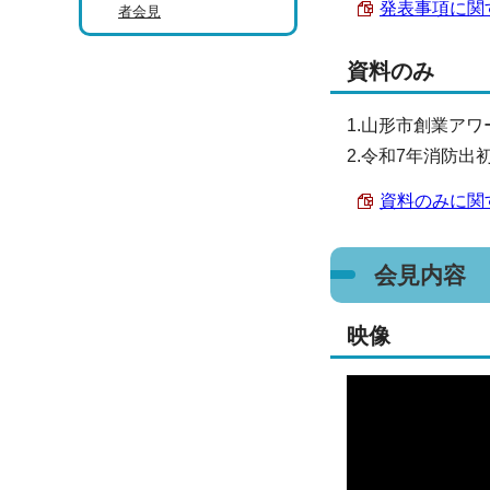
発表事項に関する
者会見
資料のみ
1.山形市創業ア
2.令和7年消防出
資料のみに関する
会見内容
映像