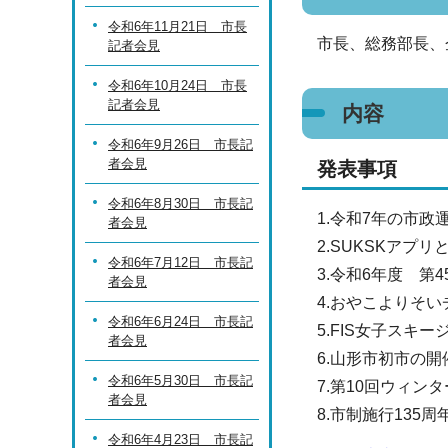
令和6年11月21日 市長
市長、総務部長、
記者会見
令和6年10月24日 市長
記者会見
内容
令和6年9月26日 市長記
者会見
発表事項
令和6年8月30日 市長記
1.令和7年の市政
者会見
2.SUKSKアプ
令和6年7月12日 市長記
3.令和6年度 第
者会見
4.おやこよりそ
令和6年6月24日 市長記
5.FIS女子スキ
者会見
6.山形市初市の
令和6年5月30日 市長記
7.第10回ウィン
者会見
8.市制施行135
令和6年4月23日 市長記