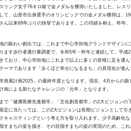
スリング女子76キロ級で金メダルを獲得いたしました。レス
して、山形市出身選手のオリンピックでの金メダル獲得は、19
さん以来68年ぶりの快挙であります。この功績を称え、昨年
の賑わい創出では、これまで中心市街地グランドデザインに
ります歩行者通行量調査で、令和5年・昨年と連続して、平成
きており、中心市街地にこれまで以上に多くの皆様に足を運ん
テーマであります「歩くほど幸せになるまち」の具現化が進ん
発展計画2025」の最終年度となります。現在、4月からの
計画による新たなチャレンジの「元年」となります。
で「健康医療先進都市」「文化創造都市」の2大ビジョンの
策定に当たっては、この2大ビジョンは長期ビジョンとして引
クキャスティングという考え方を取り入れます。少子高齢化など
指すまちの姿を描き、その目指すまちの姿の実現のため、これ