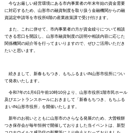
今なお厳しい経営環境にある市内事業者の年末年始の資金需要
に対応するため、山形市の融資制度を取り扱う金融機関からの融
資認定申請等を市役所6階の産業政策課で受け付けます。
また、これに併せて、市内事業者の方が資金繰りについて相談
できる窓口を開設し、山形市融資制度の説明や相談内容に応じた
関係機関の紹介等を行ってまいりますので、ぜひご活用いただき
たいと思います。
続きまして、新春もちつき、もちふるまいIN山形市役所につい
て発表いたします。
令和7年の1月6日午前10時10分より、山形市役所1階市民ホール
及びエントランスホールにおきまして「新春もちつき、もちふる
まいIN山形市役所」を開催いたします。
新年のお祝いとともに山形市のさらなる発展のため、大曽根餅
つき保存会が毎年恒例で開催しておりました当イベントは、新型
コロナウイルス感染症の影響等により中止となっておりました