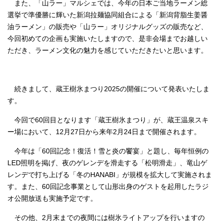
また、「山ラー」マルシェでは、今年の日本ご当地ラーメン総
選挙で準優勝に輝いた新潟拉麺協同組合による「新潟背脂生姜醤
油ラーメン」の販売や「山ラー」オリジナルグッズの販売など、
今回初めての企画も実施いたしますので、是非会場までお越しい
ただき、ラーメン文化の魅力を感じていただきたいと思います。
続きまして、蔵王樹氷まつり2025の開催について発表いたしま
す。
今回で60回目となります「蔵王樹氷まつり」が、蔵王温泉スキ
ー場において、12月27日から来年2月24日まで開催されます。
今年は「60回記念！復活！雪と炎の饗宴」と題し、毎年恒例の
LED照明を掲げ、夜のゲレンデを滑走する「松明滑走」、竜山ゲ
レンデで打ち上げる「冬のHANABI」が規模を拡大して実施されま
す。また、60回記念事業として山形出身のゲストを起用したラジ
オ公開放送も実施予定です。
その他、2月末までの夜間には樹氷ライトアップを行いますの