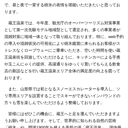
で、昼と夜で一変する樹氷の表情を堪能いただきたいと思ってお
ります。
蔵王温泉では、今年度、観光庁のオーバーツーリズム対策事業
として第一次先駆モデル地域型として選定され、多くの事業者が
混雑対策に地域一体となって取り組んでおります。特に、web予約
の導入や混雑状況の可視化により樹氷鑑賞に来られるお客様がス
トレスなくロープウェーにご乗車いただき、空いた時間を使い蔵
王温泉街を回遊していただけるように、キッチンカーによる芋煮
や玉こんにゃくの提供、高湯通りをゆっくり寛いでもらえる飲食
店の新設などを行い蔵王温泉エリア全体の満足度の向上を図って
おります。
また、山形県では初となるスノーエスカレーターを導入し、ソ
リ専用エリアを設置することでスキーができないインバウンドの
方々も雪を楽しんでいただけるよう整備しております。
皆様にはぜひこの機会に、蔵王へと足を運んでいただきますよ
うお願い申し上げます。そして、世界的に知られる自然の芸術
「樹氷」や、開湯1900年を越える美肌の湯「蔵王温泉」、国内最