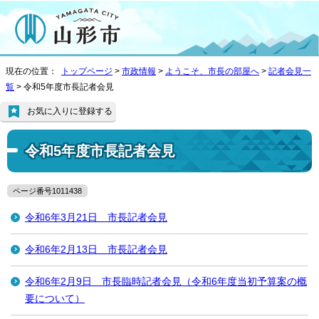
現在の位置：
トップページ
>
市政情報
>
ようこそ、市長の部屋へ
>
記者会見一
覧
> 令和5年度市長記者会見
お気に入りに登録する
令和5年度市長記者会見
ページ番号1011438
令和6年3月21日 市長記者会見
令和6年2月13日 市長記者会見
令和6年2月9日 市長臨時記者会見（令和6年度当初予算案の概
要について）