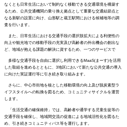
なくとも日常生活において制約なく移動できる交通環境を構築す
るため、公共交通機関の乗り換え拠点として重要な交通結節点と
なる新駅の設置に向け、山形駅と蔵王駅間における候補地等の調
査を行います。
また、日常生活における交通手段の選択肢拡大による利便性の
向上や観光地での移動手段の充実及び高齢者の外出機会の創出な
ど、地域が抱える課題の解決に資するため、一つのサービスで
多様な交通手段を自由に選択し利用できるMaaS(まーす)を活用
した取組を進めるとともに、3地区において新たな公共交通の導入
に向けた実証運行等に引き続き取り組みます。
さらに、中心市街地を核とした移動環境の向上及び脱炭素型ラ
イフスタイルへの転換を図るため、コミュニティサイクルを運営
します。
「生活交通の確保維持」では、高齢者や通学する児童生徒等の
交通手段を確保し、地域間交流の促進による地域活性化を図るた
め、引き続きコミュニティバス等を運行します。