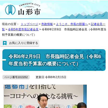
現在の位置：
トップページ
>
市政情報
>
ようこそ、市長の部屋へ
>
記者会見一
覧
>
令和5年度市長記者会見
> 令和6年2月9日 市長臨時記者会見（令和6年度当
初予算案の概要について）
お気に入りに登録する
令和6年2月9日 市長臨時記者会見（令和6
年度当初予算案の概要について）
更新日 令和6年2月15日
ページ番号1013252