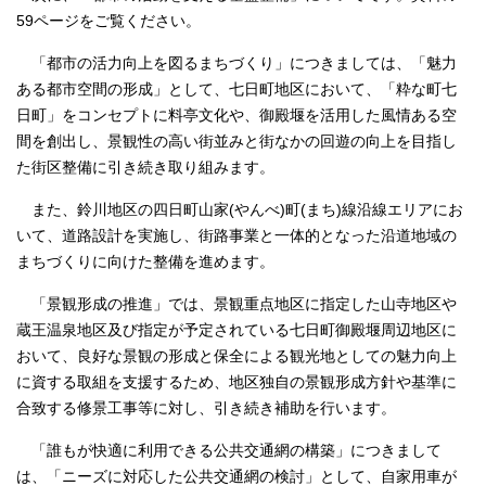
59ページをご覧ください。
「都市の活力向上を図るまちづくり」につきましては、「魅力
ある都市空間の形成」として、七日町地区において、「粋な町七
日町」をコンセプトに料亭文化や、御殿堰を活用した風情ある空
間を創出し、景観性の高い街並みと街なかの回遊の向上を目指し
た街区整備に引き続き取り組みます。
また、鈴川地区の四日町山家(やんべ)町(まち)線沿線エリアにお
いて、道路設計を実施し、街路事業と一体的となった沿道地域の
まちづくりに向けた整備を進めます。
「景観形成の推進」では、景観重点地区に指定した山寺地区や
蔵王温泉地区及び指定が予定されている七日町御殿堰周辺地区に
おいて、良好な景観の形成と保全による観光地としての魅力向上
に資する取組を支援するため、地区独自の景観形成方針や基準に
合致する修景工事等に対し、引き続き補助を行います。
「誰もが快適に利用できる公共交通網の構築」につきまして
は、「ニーズに対応した公共交通網の検討」として、自家用車が