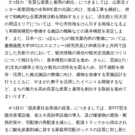
3つ目の「良質な産業と雇用の創出」につきましては、山形北イ
ンター産業団地の令和8年度の分譲に向け、造成工事を継続し、併
せて戦略的な企業誘致活動を開始するとともに、済生館と旧大沼
の周辺エリアについては、中心市街地をけん引する地域となるよ
う再開発構想や整備する施設の概略などの基本構想を策定しま
す。また、日本一(にっぽんいち)の観光案内所の整備については、
慶應義塾大学SFC(エスエフシー)研究所及びJR東日本と共同で設
立した共創ラボにおいて、観光情報の発信や観光交流拠点づくり
について検討を行い、基本構想の策定を進め、さらに、芸妓(げい
ぎ)文化の継承と街なか観光の活性化を図るため、旧千歳館を保
存・活用した拠点施設の整備に向け、建物を改修する実施設計を
行うとともに、やまがた舞子を活用したイベントを開催するな
ど、まちの魅力を高め良質な産業と雇用を創出する取組を進めて
まいります。
4つ目の「脱炭素社会形成の促進」につきましては、非FIT型太
陽光発電設備、省エネ高効率設備の導入、及び建築物の遮熱・断
熱対策や、宅配便の再配達を減らし、配達トラックから排出され
る二酸化炭素削減に資する家庭用宅配ボックスの設置に対し新た