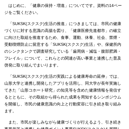
はじめに、「健康の保持・増進」についてです。資料の14ペー
ジをご覧ください。
「SUKSK(スクスク)生活の推進」につきましては、市民の健康
づくりに対する意識の高揚を図り、「健康医療先進都市」の確立
に向けた取組を推進するため、食事、運動、休養、社会、禁煙・
受動喫煙防止に留意する「SUKSK(スクスク)生活」や、保健所内
のシンクタンクで調査研究している「歯周病・減塩・腹部肥満・
フレイル」について、これらとの関連が高い事業と連携した普及
啓発に取り組んでまいります。
「SUKSK(スクスク)生活の実践による健康寿命の延伸」では、
山形大学と連携し開発したアプリを活用し、同大学が長年実施し
てきた「山形コホート研究」の知見等を含めた健康情報を発信す
るとともに、その取組から得られた成果を周知するシンポジウム
を開催し、市民の健康意識の向上と行動変容に引き続き取り組み
ます。
また、市民が楽しみながら健康づくりが行えるよう、引き続き