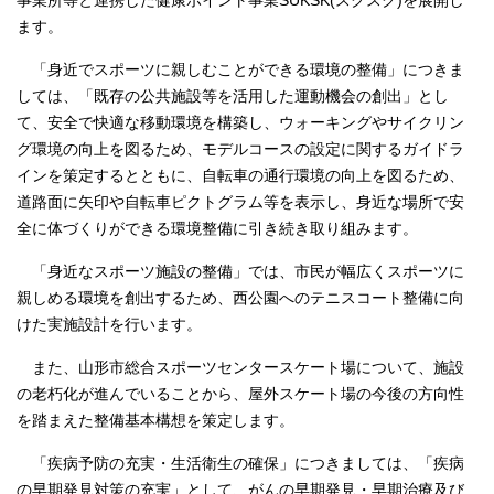
事業所等と連携した健康ポイント事業SUKSK(スクスク)を展開し
ます。
「身近でスポーツに親しむことができる環境の整備」につきま
しては、「既存の公共施設等を活用した運動機会の創出」とし
て、安全で快適な移動環境を構築し、ウォーキングやサイクリン
グ環境の向上を図るため、モデルコースの設定に関するガイドラ
インを策定するとともに、自転車の通行環境の向上を図るため、
道路面に矢印や自転車ピクトグラム等を表示し、身近な場所で安
全に体づくりができる環境整備に引き続き取り組みます。
「身近なスポーツ施設の整備」では、市民が幅広くスポーツに
親しめる環境を創出するため、西公園へのテニスコート整備に向
けた実施設計を行います。
また、山形市総合スポーツセンタースケート場について、施設
の老朽化が進んでいることから、屋外スケート場の今後の方向性
を踏まえた整備基本構想を策定します。
「疾病予防の充実・生活衛生の確保」につきましては、「疾病
の早期発見対策の充実」として、がんの早期発見・早期治療及び