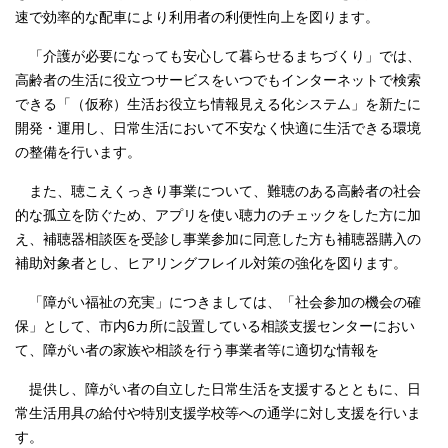
速で効率的な配車により利用者の利便性向上を図ります。
「介護が必要になっても安心して暮らせるまちづくり」では、
高齢者の生活に役立つサービスをいつでもインターネットで検索
できる「（仮称）生活お役立ち情報見える化システム」を新たに
開発・運用し、日常生活において不安なく快適に生活できる環境
の整備を行います。
また、聴こえくっきり事業について、難聴のある高齢者の社会
的な孤立を防ぐため、アプリを使い聴力のチェックをした方に加
え、補聴器相談医を受診し事業参加に同意した方も補聴器購入の
補助対象者とし、ヒアリングフレイル対策の強化を図ります。
「障がい福祉の充実」につきましては、「社会参加の機会の確
保」として、市内6カ所に設置している相談支援センターにおい
て、障がい者の家族や相談を行う事業者等に適切な情報を
提供し、障がい者の自立した日常生活を支援するとともに、日
常生活用具の給付や特別支援学校等への通学に対し支援を行いま
す。