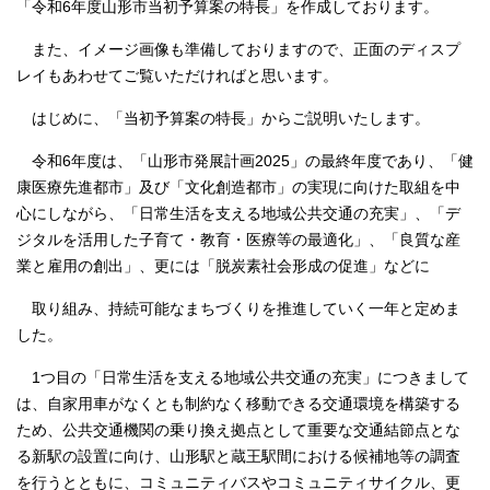
「令和6年度山形市当初予算案の特長」を作成しております。
また、イメージ画像も準備しておりますので、正面のディスプ
レイもあわせてご覧いただければと思います。
はじめに、「当初予算案の特長」からご説明いたします。
令和6年度は、「山形市発展計画2025」の最終年度であり、「健
康医療先進都市」及び「文化創造都市」の実現に向けた取組を中
心にしながら、「日常生活を支える地域公共交通の充実」、「デ
ジタルを活用した子育て・教育・医療等の最適化」、「良質な産
業と雇用の創出」、更には「脱炭素社会形成の促進」などに
取り組み、持続可能なまちづくりを推進していく一年と定めま
した。
1つ目の「日常生活を支える地域公共交通の充実」につきまして
は、自家用車がなくとも制約なく移動できる交通環境を構築する
ため、公共交通機関の乗り換え拠点として重要な交通結節点とな
る新駅の設置に向け、山形駅と蔵王駅間における候補地等の調査
を行うとともに、コミュニティバスやコミュニティサイクル、更