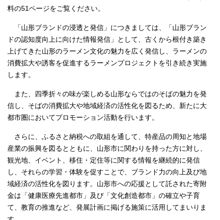
料の51ページをご覧ください。
「山形ブランドの浸透と発信」につきましては、「山形ブラン
ドの認知度向上に向けた情報発信」として、古くから根付き築き
上げてきた山形のラーメン文化の魅力を広く発信し、ラーメンの
消費拡大や誘客を促進するラーメンプロジェクトを引き続き実施
します。
また、四季折々の味が楽しめる山形ならではのそばの魅力を発
信し、そばの消費拡大や地域経済の活性化を図るため、新たに大
都市圏においてプロモーション活動を行います。
さらに、ふるさと納税への取組を通して、特産品の周知と地場
産業の振興を図るとともに、山形市に関わりを持った方に対し、
観光地、イベント、移住・定住等に関する情報を継続的に発信
し、それらの学習・体験を促すことで、ブランド力の向上及び地
域経済の活性化を図ります。山形市への応援として託された寄附
金は「健康医療先進都市」及び「文化創造都市」の確立や子育
て、教育の推進など、発展計画に掲げる施策に活用してまいりま
す。