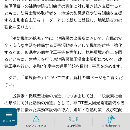
装備備蓄への補助や防災訓練等の実施に対し引き続き支援すると
ともに、防災士資格取得者を、地域の防災講座や防災訓練を支援
する山形市自主防災リーダーとして新たに登録し、地域防災力の
強化を図ります。
「消防機能の拡充」では、消防署の出張所において、市民の安
全・安心な生活を確保する災害活動拠点として機能を維持・強化
するため、仮眠室の個室化工事等を実施し、執務環境の向上を図
るとともに、建替えを行う東消防署蔵王温泉出張所について、建
築工事を行い、令和7年度中の運用開始を目指し事業を進めます。
次に、「環境保全」についてです。資料の69ページをご覧くだ
さい。
「脱炭素・循環型社会の推進」につきましては、「脱炭素社会
の形成に向けた活動の推進」として、非FIT型太陽光発電設備や省
エネ効果に優れた高効率設備の導入、遮熱・断熱対策、及び宅配
便の再配達を減らし、配達トラックから排出される二酸化炭素削
メニュー
減に資する家庭用宅配ボックスの設置に対し、新たに補助を行い
いざというとき
コロナ関連
山形市の魅力