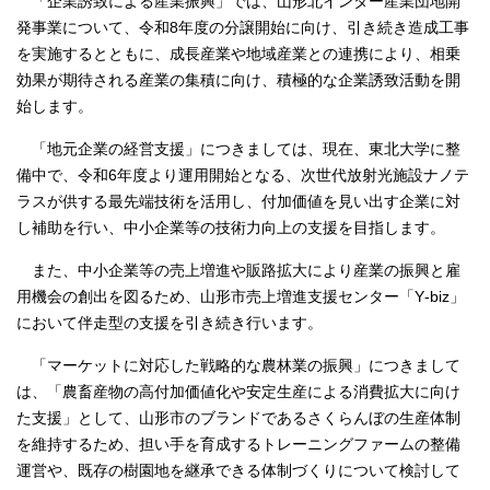
「企業誘致による産業振興」では、山形北インター産業団地開
発事業について、令和8年度の分譲開始に向け、引き続き造成工事
を実施するとともに、成長産業や地域産業との連携により、相乗
効果が期待される産業の集積に向け、積極的な企業誘致活動を開
始します。
「地元企業の経営支援」につきましては、現在、東北大学に整
備中で、令和6年度より運用開始となる、次世代放射光施設ナノテ
ラスが供する最先端技術を活用し、付加価値を見い出す企業に対
し補助を行い、中小企業等の技術力向上の支援を目指します。
また、中小企業等の売上増進や販路拡大により産業の振興と雇
用機会の創出を図るため、山形市売上増進支援センター「Y‐biz」
において伴走型の支援を引き続き行います。
「マーケットに対応した戦略的な農林業の振興」につきまして
は、「農畜産物の高付加価値化や安定生産による消費拡大に向け
た支援」として、山形市のブランドであるさくらんぼの生産体制
を維持するため、担い手を育成するトレーニングファームの整備
運営や、既存の樹園地を継承できる体制づくりについて検討して