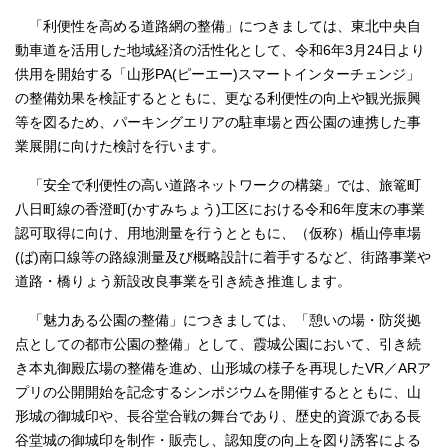
「利便性を高める道路網の整備」につきましては、東北中央自
動車道を活用した地域経済の活性化として、令和6年3月24日より
供用を開始する「山形PA(ピーエー)スマートインターチェンジ」
の整備効果を検証するとともに、更なる利便性の向上や観光振興
等を図るため、パーキングエリアの駐車場と西公園の連携した事
業展開に向けた検討を行います。
「安全で利便性の高い道路ネットワークの構築」では、旅篭町
八日町線の香澄町(かすみちょう)工区における令和6年度末の事業
認可取得に向け、用地測量を行うとともに、（仮称）楯山停車場
(ば)南口線等の路線測量及び概略設計に着手するなど、街路事業や
道路・橋りょう新設改良事業を引き続き推進します。
「魅力ある公園の整備」につきましては、「憩いの場・防災拠
点としての都市公園の整備」として、霞城公園において、引き続
き本丸御殿広場の整備を進め、山形城の様子を再現したVR／ARア
プリの公開開始を記念するシンポジウムを開催するとともに、山
形城の御城印や、長谷堂合戦の舞台であり、歴史的資源である長
谷堂城の御城印を制作・販売し、認知度の向上を図り誘客による