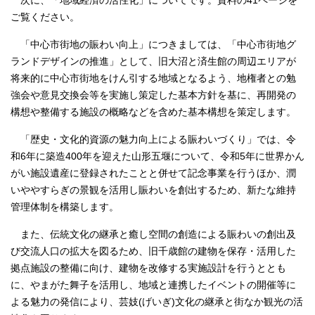
次に、「地域経済の活性化」についてです。資料の41ページを
ご覧ください。
「中心市街地の賑わい向上」につきましては、「中心市街地グ
ランドデザインの推進」として、旧大沼と済生館の周辺エリアが
将来的に中心市街地をけん引する地域となるよう、地権者との勉
強会や意見交換会等を実施し策定した基本方針を基に、再開発の
構想や整備する施設の概略などを含めた基本構想を策定します。
「歴史・文化的資源の魅力向上による賑わいづくり」では、令
和6年に築造400年を迎えた山形五堰について、令和5年に世界かん
がい施設遺産に登録されたことと併せて記念事業を行うほか、潤
いややすらぎの景観を活用し賑わいを創出するため、新たな維持
管理体制を構築します。
また、伝統文化の継承と癒し空間の創造による賑わいの創出及
び交流人口の拡大を図るため、旧千歳館の建物を保存・活用した
拠点施設の整備に向け、建物を改修する実施設計を行うととも
に、やまがた舞子を活用し、地域と連携したイベントの開催等に
よる魅力の発信により、芸妓(げいぎ)文化の継承と街なか観光の活