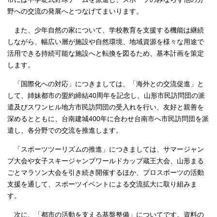
野への交流の発展へとつなげてまいります。
また、少年自然の家について、学校教育を支援する機能は継続
しながら、幅広い層が施設や自然環境、地域資源を様々な用途で
活用できる持続可能な施設へと転換を図るため、基本計画を策定
します。
「国際化への対応」につきましては、「海外との交流促進」と
して、姉妹都市の盟約締結40周年を記念し、山形市民訪問団の派
遣及びスワンヒル地方市民訪問団の受入れを行い、友好と親善を
深めるとともに、台南建城400年に合わせ台南市へ市民訪問団を派
遣し、各分野での交流を推進します。
「スポーツツーリズムの推進」につきましては、サマージャン
プ大会や女子スキージャンプワールドカップ蔵王大会、山形まる
ごとマラソン大会を引き続き開催するほか、プロスポーツの活動
支援を通して、スポーツイベントによる交流拡大に取り組みま
す。
次に、「都市の活動を支える基盤整備」についてです。資料の