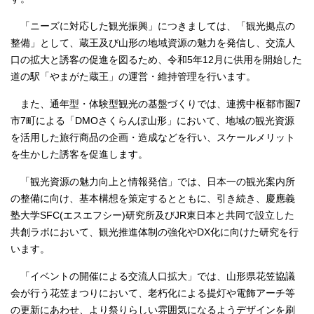
「ニーズに対応した観光振興」につきましては、「観光拠点の
整備」として、蔵王及び山形の地域資源の魅力を発信し、交流人
口の拡大と誘客の促進を図るため、令和5年12月に供用を開始した
道の駅「やまがた蔵王」の運営・維持管理を行います。
また、通年型・体験型観光の基盤づくりでは、連携中枢都市圏7
市7町による「DMOさくらんぼ山形」において、地域の観光資源
を活用した旅行商品の企画・造成などを行い、スケールメリット
を生かした誘客を促進します。
「観光資源の魅力向上と情報発信」では、日本一の観光案内所
の整備に向け、基本構想を策定するとともに、引き続き、慶應義
塾大学SFC(エスエフシー)研究所及びJR東日本と共同で設立した
共創ラボにおいて、観光推進体制の強化やDX化に向けた研究を行
います。
「イベントの開催による交流人口拡大」では、山形県花笠協議
会が行う花笠まつりにおいて、老朽化による提灯や電飾アーチ等
の更新にあわせ、より祭りらしい雰囲気になるようデザインを刷