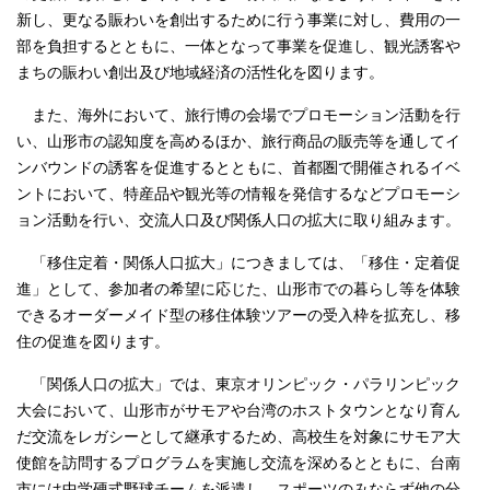
新し、更なる賑わいを創出するために行う事業に対し、費用の一
部を負担するとともに、一体となって事業を促進し、観光誘客や
まちの賑わい創出及び地域経済の活性化を図ります。
また、海外において、旅行博の会場でプロモーション活動を行
い、山形市の認知度を高めるほか、旅行商品の販売等を通してイ
ンバウンドの誘客を促進するとともに、首都圏で開催されるイベ
ントにおいて、特産品や観光等の情報を発信するなどプロモーシ
ョン活動を行い、交流人口及び関係人口の拡大に取り組みます。
「移住定着・関係人口拡大」につきましては、「移住・定着促
進」として、参加者の希望に応じた、山形市での暮らし等を体験
できるオーダーメイド型の移住体験ツアーの受入枠を拡充し、移
住の促進を図ります。
「関係人口の拡大」では、東京オリンピック・パラリンピック
大会において、山形市がサモアや台湾のホストタウンとなり育ん
だ交流をレガシーとして継承するため、高校生を対象にサモア大
使館を訪問するプログラムを実施し交流を深めるとともに、台南
市には中学硬式野球チームを派遣し、スポーツのみならず他の分