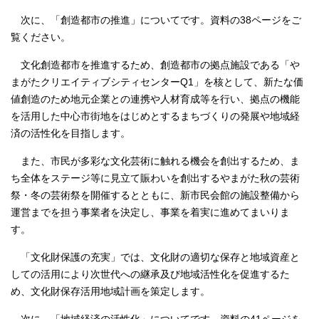
次に、「創造都市の推進」についてです。資料の38ページをご
覧ください。
文化創造都市を推進するため、創造都市の拠点施設である「や
まがたクリエイティブシティセンターQ1」を核として、新たな価
値創造のため地元企業との連携や人材育成等を行い、拠点の機能
を活用した中心市街地をはじめとするまちづくりの発展や地域経
済の活性化を目指します。
また、市民が多彩な文化芸術に触れる機会を創出するため、ま
ち全体をステージ等に見立て賑わいを創出するやまがた秋の芸術
祭・冬の芸術祭を開催するとともに、新市民会館の施設整備から
運営までを担う事業者を決定し、事業を着実に進めてまいりま
す。
「文化財保護の充実」では、文化財の適切な保存と地域資産と
しての活用により次世代への継承及び地域活性化を促進するた
め、文化財保存活用地域計画を策定します。