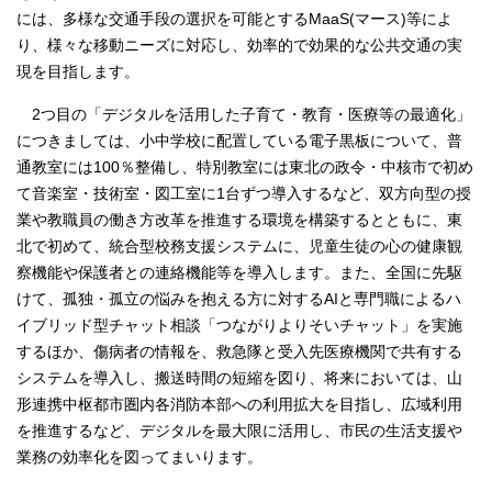
には、多様な交通手段の選択を可能とするMaaS(マース)等によ
り、様々な移動ニーズに対応し、効率的で効果的な公共交通の実
現を目指します。
2つ目の「デジタルを活用した子育て・教育・医療等の最適化」
につきましては、小中学校に配置している電子黒板について、普
通教室には100％整備し、特別教室には東北の政令・中核市で初め
て音楽室・技術室・図工室に1台ずつ導入するなど、双方向型の授
業や教職員の働き方改革を推進する環境を構築するとともに、東
北で初めて、統合型校務支援システムに、児童生徒の心の健康観
察機能や保護者との連絡機能等を導入します。また、全国に先駆
けて、孤独・孤立の悩みを抱える方に対するAIと専門職によるハ
イブリッド型チャット相談「つながりよりそいチャット」を実施
するほか、傷病者の情報を、救急隊と受入先医療機関で共有する
システムを導入し、搬送時間の短縮を図り、将来においては、山
形連携中枢都市圏内各消防本部への利用拡大を目指し、広域利用
を推進するなど、デジタルを最大限に活用し、市民の生活支援や
業務の効率化を図ってまいります。