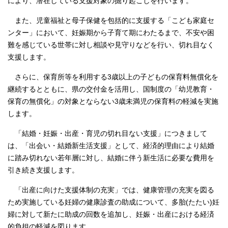
により、潜在している支援対象の掘り起こしを行います。
また、児童福祉と母子保健を包括的に支援する「こども家庭セ
ンター」において、妊娠期から子育て期にわたるまで、不安や困
難を感じている世帯に対し相談や見守りなどを行い、切れ目なく
支援します。
さらに、保育所等を利用する3歳以上の子どもの保育料無償化を
継続するとともに、県の交付金を活用し、国制度の「幼児教育・
保育の無償化」の対象とならない3歳未満児の保育料の軽減を実施
します。
「結婚・妊娠・出産・育児の切れ目ない支援」につきまして
は、「出会い・結婚新生活支援」として、経済的理由により結婚
に踏み切れない若年層に対し、結婚に伴う新生活に必要な費用を
引き続き支援します。
「出産に向けた支援体制の充実」では、健康管理の充実を図る
ため実施している妊婦の健康診査の助成について、多胎(たたい)妊
婦に対して新たに助成の回数を追加し、妊娠・出産における経済
的負担の軽減を図ります。