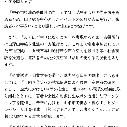
性化を図ります。
「中心市街地の機能性の向上」では、花笠まつりの雰囲気を高
めるため、山形駅を中心としたイベントの装飾や告知を行い、来
訪者への事前PRにより賑わいの創出につなげます。
また、「歩くほど幸せになるまち」を実現するため、市役所前
の山形山寺線を北進の一方通行とし、これまで南進車線としてい
た車道空間に、自転車専用通行帯や滞在空間を設ける等の社会実
験を実施し、道路を含めた公共空間利活用の更なる高度化を図り
ます。
「企業誘致・創業支援を通じた魅力的な雇用の創出」につきま
しては、「市内企業等への就職促進による移住・定住者の確保」
として、企業におけるDX等を推進し、働きやすい環境の整備に取
り組むとともに、若者や女性を対象に生成AIを活用したワークシ
ョップを開催し、未来における「山形市で働き・暮らす」ビジョ
ンやシナリオを作成、可視化することで、若者や女性が地元に定
着し活躍できる環境を醸成します。