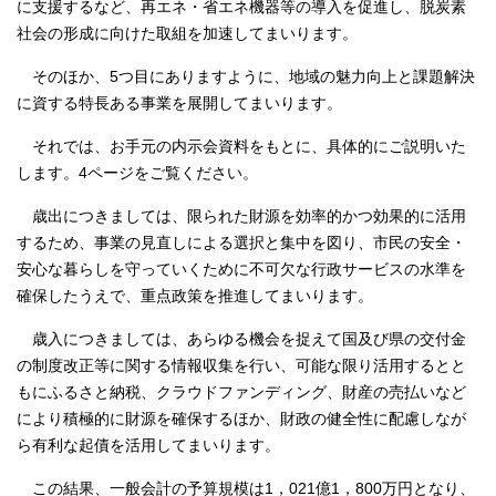
に支援するなど、再エネ・省エネ機器等の導入を促進し、脱炭素
社会の形成に向けた取組を加速してまいります。
そのほか、5つ目にありますように、地域の魅力向上と課題解決
に資する特長ある事業を展開してまいります。
それでは、お手元の内示会資料をもとに、具体的にご説明いた
します。4ページをご覧ください。
歳出につきましては、限られた財源を効率的かつ効果的に活用
するため、事業の見直しによる選択と集中を図り、市民の安全・
安心な暮らしを守っていくために不可欠な行政サービスの水準を
確保したうえで、重点政策を推進してまいります。
歳入につきましては、あらゆる機会を捉えて国及び県の交付金
の制度改正等に関する情報収集を行い、可能な限り活用するとと
もにふるさと納税、クラウドファンディング、財産の売払いなど
により積極的に財源を確保するほか、財政の健全性に配慮しなが
ら有利な起債を活用してまいります。
この結果、一般会計の予算規模は1，021億1，800万円となり、