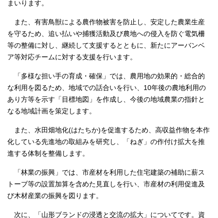
まいります。
また、有害鳥獣による農作物被害を防止し、安定した農業生産
を守るため、追い払いや捕獲活動及び農地への侵入を防ぐ電気柵
等の整備に対し、継続して支援するとともに、新たにアーバンベ
ア等対応チームに対する支援を行います。
「多様な担い手の育成・確保」では、農用地の効果的・総合的
な利用を図るため、地域での話合いを行い、10年後の農地利用の
あり方等を示す「目標地図」を作成し、今後の地域農業の指針と
なる地域計画を策定します。
また、水田畑地化(はたちか)を促進するため、高収益作物を本作
化している先進地の取組みを研究し、「ねぎ」の作付け拡大を推
進する体制を整備します。
「林業の振興」では、市産材を利用した住宅建築の補助に薪ス
トーブ等の設置加算を含めた見直しを行い、市産材の利用促進及
び木材産業の振興を図ります。
次に、「山形ブランドの浸透と交流の拡大」についてです。資