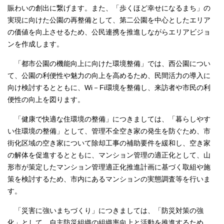
賑わいの創出に繋げます。また、「歩くほど幸せになるまち」の
実現に向けた公園の再整備として、第二公園を中心としたエリア
の価値を向上させるため、公民連携を推進しながらエリアビジョ
ンを作成します。
「都市公園の機能向上に向けた環境整備」では、西公園につい
て、公園の利便性や魅力の向上を高めるため、民間活力の導入に
向け検討するとともに、Wi－Fi環境を整備し、来訪者や市民の利
便性の向上を図ります。
「健康で快適な住環境の整備」につきましては、「暮らしやす
い住環境の整備」として、管理不全空き家の発生を防ぐため、市
街化区域の空き家について除却工事の補助要件を緩和し、空き家
の解体を促進するとともに、マンション管理の適正化として、山
形市が策定したマンション管理適正化推進計画に基づく取組や施
策を検討するため、市内にあるマンションの実態調査等を行いま
す。
「災害に強いまちづくり」につきましては、「防災対策の強
化」として、自主防災組織の組織率向上と活動を推進するため、