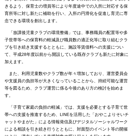
きるよう、保育士の増員等により年度途中での入所に対応する保
育所等に対し新たに補助を行い、入所の円滑化を促進し育児に専
念できる環境を創出します。
「放課後児童クラブの環境整備」では、事務職員の配置等や多
子世帯等への保育料の軽減及び職員数の適正化等に取り組むクラ
ブを引き続き支援するとともに、施設等賃借料への支援につい
て、平成28年度以前から開設している既存クラブも新たに対象に
加えます。
また、利用児童数やクラブ数が年々増加しており、運営委員会
や支援員の負担等が大きくなっていることから、持続可能な運営
等を図るため、クラブ運営に係る今後のあり方の検討を始めま
す。
「子育て家庭の負担の軽減」では、支援を必要とする子育て世
帯への支援を推進するため、LINEを活用した「おやこよりそいチ
ャットやまがた」による情報発信及びデジタルソーシャルワーク
による相談を引き続き行うとともに、対面型のイベント等の開催