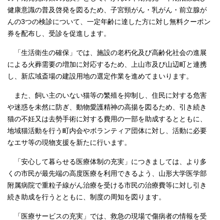
健康意識の普及啓発を図るため、子宮頸がん・乳がん・前立腺が
んの3つの検診について、一定年齢に達した方に対し無料クーポン
券を配布し、受診を促進します。
「生活衛生の確保」では、施設の老朽化及び高齢化社会の進展
による火葬需要の増加に対応するため、上山市及び山辺町と連携
し、新広域斎場の建設用地の選定作業を進めてまいります。
また、飼い主のいない猫等の繁殖を抑制し、住民に対する危害
や迷惑を未然に防ぎ、動物愛護精神の高揚を図るため、引き続き
猫の不妊又は去勢手術に対する費用の一部を助成するとともに、
地域猫活動を行う町内会やボランティア団体に対し、活動に必要
なエサ等の現物支援を新たに行います。
「安心して暮らせる医療体制の充実」につきましては、より多
くの市民が最先端の高度医療を利用できるよう、山形大学医学部
附属病院で重粒子線がん治療を受ける市民の治療費等に対し引き
続き助成を行うとともに、制度の周知を図ります。
「医療サービスの充実」では、救急の現場で傷病者の情報を受