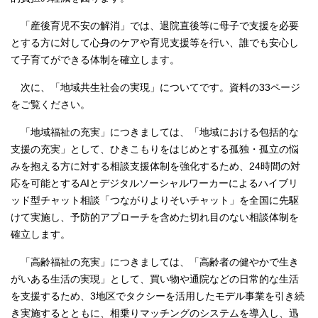
「産後育児不安の解消」では、退院直後等に母子で支援を必要
とする方に対して心身のケアや育児支援等を行い、誰でも安心し
て子育てができる体制を確立します。
次に、「地域共生社会の実現」についてです。資料の33ページ
をご覧ください。
「地域福祉の充実」につきましては、「地域における包括的な
支援の充実」として、ひきこもりをはじめとする孤独・孤立の悩
みを抱える方に対する相談支援体制を強化するため、24時間の対
応を可能とするAIとデジタルソーシャルワーカーによるハイブリ
ッド型チャット相談「つながりよりそいチャット」を全国に先駆
けて実施し、予防的アプローチを含めた切れ目のない相談体制を
確立します。
「高齢福祉の充実」につきましては、「高齢者の健やかで生き
がいある生活の実現」として、買い物や通院などの日常的な生活
を支援するため、3地区でタクシーを活用したモデル事業を引き続
き実施するとともに、相乗りマッチングのシステムを導入し、迅