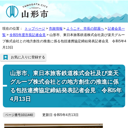
現在の位置：
トップページ
>
市政情報
>
ようこそ、市長の部屋へ
>
記者会見一
覧
>
令和5年度市長記者会見
> 山形市、東日本旅客鉄道株式会社及び楽天グルー
プ株式会社との地方創生の推進に係る包括連携協定締結発表記者会見 令和5年4
月13日
お気に入りに登録する
山形市、東日本旅客鉄道株式会社及び楽天
グループ株式会社との地方創生の推進に係
る包括連携協定締結発表記者会見 令和5年
4月13日
更新日 令和5年4月13日
ページ番号1011440