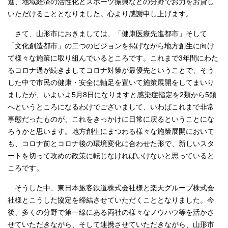
進、地域経済の活性化とスポーツ振興などの分野でお力をお貸し
いただけることとなりました。心より感謝申し上げます。
さて、山形市におきましては、「健康医療先進都市」そして
「文化創造都市」の二つのビジョンを掲げながら地方創生に向け
て様々な施策に取り組んでいるところです。これまで3年間にわた
るコロナ過が続きましてコロナ対策が最優先ということで、そう
した中で市民の健康・安全に軸足を置いて施策展開をしてまいり
ましたが、いよいよ5月8日になりますと感染症指定を2類から5類
へというところになるわけでございまして、いわばこれまで非常
事態だったものが、これをきっかけに日常に戻るということにな
ろうかと思います。地方創生にまつわる様々な施策展開において
も、コロナ前とコロナ後の環境変化に合わせた形で、新しいスタ
ートを切って攻めの政策に転じなければいけないと思っていると
ころです。
そうした中、東日本旅客鉄道株式会社様と楽天グループ株式会
社様とこうした協定を締結させていただくこととなりました。今
後、多くの分野で第一線にある両社の様々なノウハウ等を活かさ
せていただきながら、そして連携させていただきながら、山形市