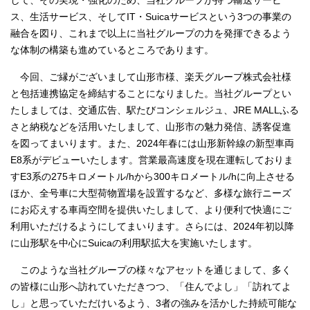
して、その実現・強化のため、当社グループが持つ輸送サービ
ス、生活サービス、そしてIT・Suicaサービスという3つの事業の
融合を図り、これまで以上に当社グループの力を発揮できるよう
な体制の構築も進めているところであります。
今回、ご縁がございまして山形市様、楽天グループ株式会社様
と包括連携協定を締結することになりました。当社グループとい
たしましては、交通広告、駅たびコンシェルジュ、JRE MALLふる
さと納税などを活用いたしまして、山形市の魅力発信、誘客促進
を図ってまいります。また、2024年春には山形新幹線の新型車両
E8系がデビューいたします。営業最高速度を現在運転しておりま
すE3系の275キロメートル/hから300キロメートル/hに向上させる
ほか、全号車に大型荷物置場を設置するなど、多様な旅行ニーズ
にお応えする車両空間を提供いたしまして、より便利で快適にご
利用いただけるようにしてまいります。さらには、2024年初以降
に山形駅を中心にSuicaの利用駅拡大を実施いたします。
このような当社グループの様々なアセットを通じまして、多く
の皆様に山形へ訪れていただきつつ、「住んでよし」「訪れてよ
し」と思っていただけいるよう、3者の強みを活かした持続可能な