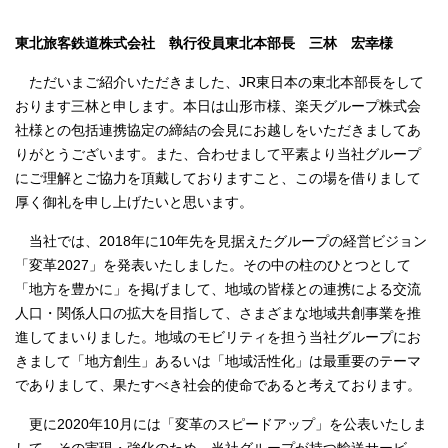
東北旅客鉄道株式会社 執行役員東北本部長 三林 宏幸様
ただいまご紹介いただきました、JR東日本の東北本部長をして
おります三林と申します。本日は山形市様、楽天グループ株式会
社様との包括連携協定の締結の会見にお越しをいただきましてあ
りがとうございます。また、合わせまして平素より当社グループ
にご理解とご協力を頂戴しておりますこと、この場を借りまして
厚く御礼を申し上げたいと思います。
当社では、2018年に10年先を見据えたグループの経営ビジョン
「変革2027」を発表いたしました。その中の柱のひとつとして
「地方を豊かに」を掲げまして、地域の皆様との連携による交流
人口・関係人口の拡大を目指して、さまざまな地域共創事業を推
進してまいりました。地域のモビリティを担う当社グループにお
きまして「地方創生」あるいは「地域活性化」は最重要のテーマ
でありまして、果たすべき社会的使命であると考えております。
更に2020年10月には「変革のスピードアップ」を公表いたしま