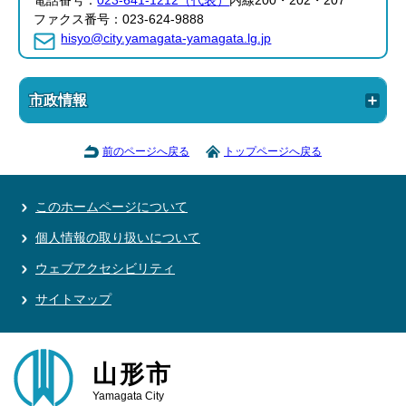
電話番号：
023-641-1212（代表）
内線200・202・207
ファクス番号：023-624-9888
hisyo@city.yamagata-yamagata.lg.jp
市政情報
前のページへ戻る
トップページへ戻る
このホームページについて
個人情報の取り扱いについて
ウェブアクセシビリティ
サイトマップ
山形市
Yamagata City