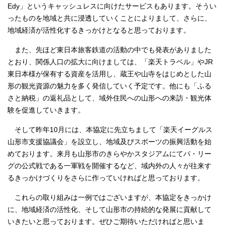
Edy」というキャッシュレスに向けたサービスもあります。そうい
ったものを地域と共に浸透していくことによりまして、さらに、
地域経済が活性化するきっかけとなると思っております。
また、先ほど東日本旅客鉄道の活動の中でも発表がありました
とおり、関係人口の拡大に向けましては、「楽天トラベル」やJR
東日本様が保有する資産を活用し、蔵王や山寺をはじめとした山
形の観光資源の魅力を多く発信していく予定です。他にも「ふる
さと納税」の返礼品として、域外住民への山形への来訪・観光体
験を促進していきます。
そして昨年10月には、本協定に先立ちまして「楽天イーグルス
山形市支援協議会」を設立し、地域及びスポーツの振興活動を始
めております。来月も山形市のきらやかスタジアムにてパ・リー
グの公式戦である一軍戦を開催するなど、域内外の人々が往来す
るきっかけづくりをさらに作っていければと思っております。
これらの取り組みは一例ではございますが、本協定をきっかけ
に、地域経済の活性化、そして山形市の持続的な発展に貢献して
いきたいと思っております。ぜひご期待いただければと思いま