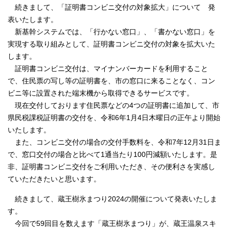
続きまして、「証明書コンビニ交付の対象拡大」について 発
表いたします。
新基幹システムでは、「行かない窓口」、「書かない窓口」を
実現する取り組みとして、証明書コンビニ交付の対象を拡大いた
します。
証明書コンビニ交付は、マイナンバーカードを利用すること
で、住民票の写し等の証明書を、市の窓口に来ることなく、コン
ビニ等に設置された端末機から取得できるサービスです。
現在交付しております住民票などの4つの証明書に追加して、市
県民税課税証明書の交付を、令和6年1月4日木曜日の正午より開始
いたします。
また、コンビニ交付の場合の交付手数料を、令和7年12月31日ま
で、窓口交付の場合と比べて1通当たり100円減額いたします。是
非、証明書コンビニ交付をご利用いただき、その便利さを実感し
ていただきたいと思います。
続きまして、蔵王樹氷まつり2024の開催について発表いたしま
す。
今回で59回目を数えます「蔵王樹氷まつり」が、蔵王温泉スキ