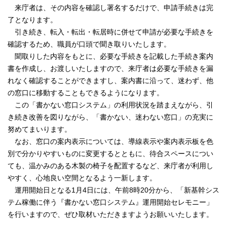
来庁者は、その内容を確認し署名するだけで、申請手続きは完
了となります。
引き続き、転入・転出・転居時に併せて申請が必要な手続きを
確認するため、職員が口頭で聞き取りいたします。
聞取りした内容をもとに、必要な手続きを記載した手続き案内
書を作成し、お渡しいたしますので、来庁者は必要な手続きを漏
れなく確認することができますし、案内書に沿って、迷わず、他
の窓口に移動することもできるようになります。
この「書かない窓口システム」の利用状況を踏まえながら、引
き続き改善を図りながら、「書かない、迷わない窓口」の充実に
努めてまいります。
なお、窓口の案内表示については、導線表示や案内表示板を色
別で分かりやすいものに変更するとともに、待合スペースについ
ても、温かみのある木製の椅子を配置するなど、来庁者が利用し
やすく、心地良い空間となるよう一新します。
運用開始日となる1月4日には、午前8時20分から、「新基幹シス
テム稼働に伴う『書かない窓口システム』運用開始セレモニー」
を行いますので、ぜひ取材いただきますようお願いいたします。