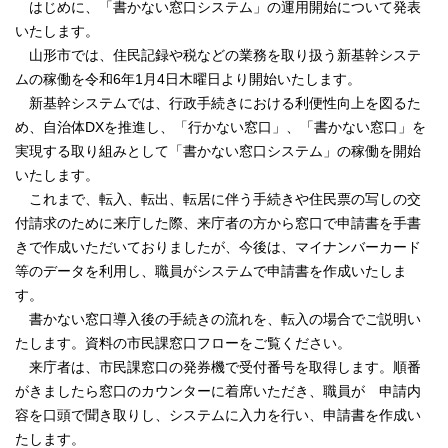
はじめに、「書かない窓口システム」の運用開始について発表
いたします。
山形市では、住民記録や税などの業務を取り扱う新基幹システ
ムの稼働を令和6年1月4日木曜日より開始いたします。
新基幹システムでは、行政手続きにおける利便性向上を図るた
め、自治体DXを推進し、「行かない窓口」、「書かない窓口」を
実現する取り組みとして「書かない窓口システム」の稼働を開始
いたします。
これまで、転入、転出、転居に伴う手続きや住民票の写しの交
付請求のために来庁した際、来庁者の方から窓口で申請書を手書
きで作成いただいておりましたが、今後は、マイナンバーカード
等のデータを利用し、職員がシステムで申請書を作成いたしま
す。
書かない窓口導入後の手続きの流れを、転入の場合でご説明い
たします。資料の市民課窓口フローをご覧ください。
来庁者は、市民課窓口の発券機で受付番号を取得します。順番
がきましたら窓口のカウンターに着席いただき、職員が 申請内
容を口頭で聞き取りし、システムに入力を行い、申請書を作成い
たします。