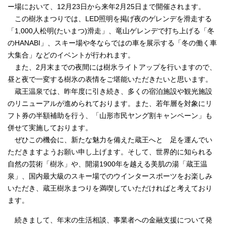
ー場において、12月23日から来年2月25日まで開催されます。
この樹氷まつりでは、LED照明を掲げ夜のゲレンデを滑走する
「1,000人松明(たいまつ)滑走」、竜山ゲレンデで打ち上げる「冬
のHANABI」、スキー場や冬ならではの車を展示する「冬の働く車
大集合」などのイベントが行われます。
また、2月末までの夜間には樹氷ライトアップを行いますので、
昼と夜で一変する樹氷の表情をご堪能いただきたいと思います。
蔵王温泉では、昨年度に引き続き、多くの宿泊施設や観光施設
のリニューアルが進められております。また、若年層を対象にリ
フト券の半額補助を行う、「山形市民ヤング割キャンペーン」も
併せて実施しております。
ぜひこの機会に、新たな魅力を備えた蔵王へと 足を運んでい
ただきますようお願い申し上げます。そして、世界的に知られる
自然の芸術「樹氷」や、開湯1900年を越える美肌の湯「蔵王温
泉」、国内最大級のスキー場でのウインタースポーツをお楽しみ
いただき、蔵王樹氷まつりを満喫していただければと考えており
ます。
続きまして、年末の生活相談、事業者への金融支援について発