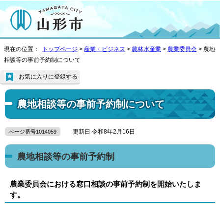
現在の位置：
トップページ
>
産業・ビジネス
>
農林水産業
>
農業委員会
> 農地
相談等の事前予約制について
お気に入りに登録する
農地相談等の事前予約制について
更新日 令和8年2月16日
ページ番号1014059
農地相談等の事前予約制
農業委員会における窓口相談の事前予約制を開始いたしま
す。