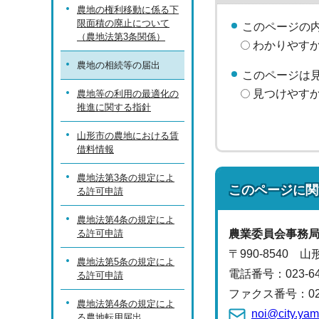
農地の権利移動に係る下
限面積の廃止について
このページの
（農地法第3条関係）
わかりやす
農地の相続等の届出
このページは
見つけやす
農地等の利用の最適化の
推進に関する指針
山形市の農地における賃
借料情報
農地法第3条の規定によ
このページに関
る許可申請
農地法第4条の規定によ
る許可申請
農業委員会事務
〒990-8540 
農地法第5条の規定によ
電話番号：
023-
る許可申請
ファクス番号：023-
農地法第4条の規定によ
noi@city.yam
る農地転用届出