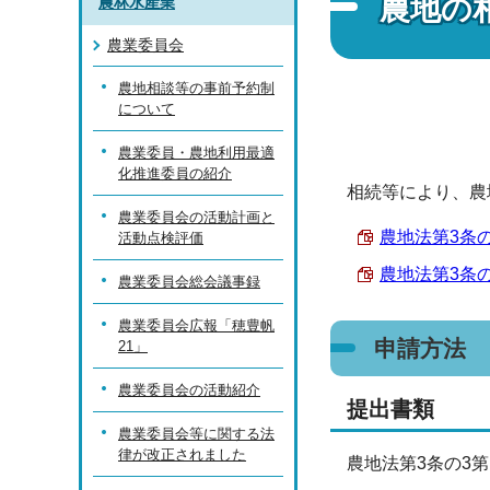
農地の
農林水産業
農業委員会
農地相談等の事前予約制
について
農業委員・農地利用最適
化推進委員の紹介
相続等により、農
農業委員会の活動計画と
農地法第3条の
活動点検評価
農地法第3条の
農業委員会総会議事録
農業委員会広報「穂豊帆
申請方法
21」
農業委員会の活動紹介
提出書類
農業委員会等に関する法
律が改正されました
農地法第3条の3