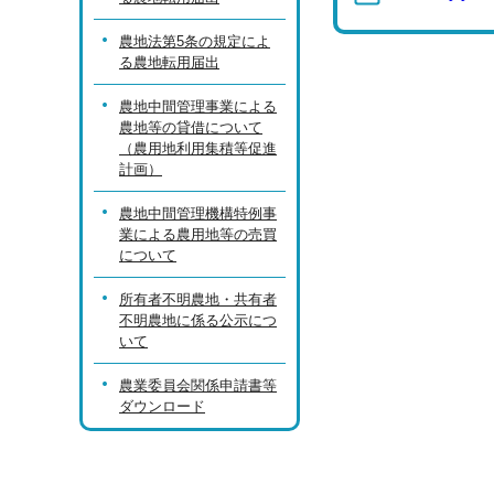
農地法第5条の規定によ
る農地転用届出
農地中間管理事業による
農地等の貸借について
（農用地利用集積等促進
計画）
農地中間管理機構特例事
業による農用地等の売買
について
所有者不明農地・共有者
不明農地に係る公示につ
いて
農業委員会関係申請書等
ダウンロード