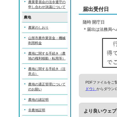
農業委員会の法令遵守の
申し合わせ決議について
届出受付日
農地
随時 開庁日
農家のしおり
＊届出は法務局へ
山形市農作業賃金・機械
利用料金
農地に関する手続き（農
地の権利移動・転用等）
農地に関する手続き（注
意点）
PDFファイルをご覧
農地の適正管理について
ドウ）
からダウン
のお願い
農地の諸証明
非農地証明
より良いウェブ