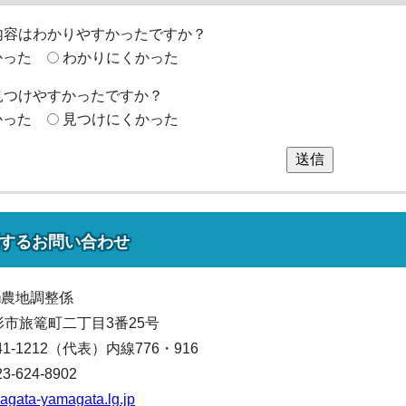
内容はわかりやすかったですか？
かった
わかりにくかった
見つけやすかったですか？
かった
見つけにくかった
送信
する
お問い合わせ
局
農地調整係
山形市旅篭町二丁目3番25号
641-1212（代表）
内線776・916
624-8902
agata-yamagata.lg.jp