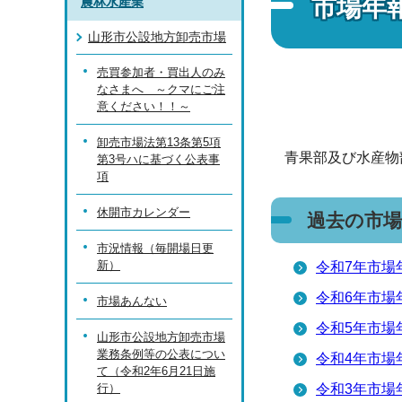
市場年
農林水産業
山形市公設地方卸売市場
売買参加者・買出人のみ
なさまへ ～クマにご注
意ください！！～
卸売市場法第13条第5項
青果部及び水産物
第3号ハに基づく公表事
項
休開市カレンダー
過去の市場
市況情報（毎開場日更
新）
令和7年市場
令和6年市場
市場あんない
令和5年市場
山形市公設地方卸売市場
業務条例等の公表につい
令和4年市場
て（令和2年6月21日施
行）
令和3年市場