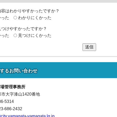
内容はわかりやすかったですか？
かった
わかりにくかった
見つけやすかったですか？
かった
見つけにくかった
送信
する
お問い合わせ
市場管理事務所
山形市大字漆山1420番地
86-5314
686-2432
city.yamagata-yamagata.lg.jp