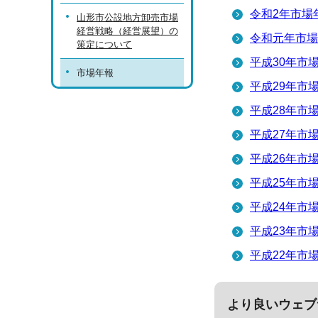
令和2年市場
山形市公設地方卸売市場
経営戦略（経営展望）の
令和元年市場
策定について
平成30年市
市場年報
平成29年市
平成28年市
平成27年市
平成26年市
平成25年市
平成24年市
平成23年市
平成22年市
より良いウェブ