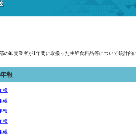
報
部の卸売業者が1年間に取扱った生鮮食料品等について統計的
年報
年報
年報
年報
年報
年報