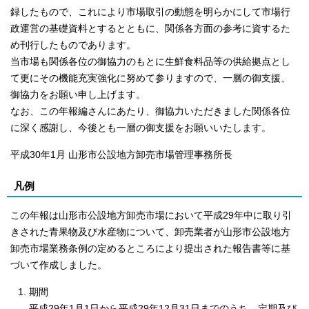
録したもので、これにより市場取引の動態を明らかにして市場行
政運営の基礎資料とするとともに、関係各方面の参考に資するた
め刊行したものであります。
当市場も関係各位の御協力のもとに生鮮食料品等の供給拠点とし
て更にその機能充実強化に努めて参りますので、一層の御支援、
御協力をお願い申し上げます。
なお、この年報編さんにあたり、御協力いただきました関係各位
に深く感謝し、今後とも一層の御支援をお願いいたします。
平成30年1月 山形市公設地方卸売市場管理事務所長
凡例
この年報は山形市公設地方卸売市場において平成29年中に取り引
きされた青果物及び水産物について、卸売業者が山形市公設地方
卸売市場業務条例の定めるところにより提出された報告書等に基
づいて作成しました。
期間
平成29年1月1日から平成29年12月31日までのうち、定期及び