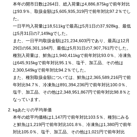
本年の開市日数は264日、総入荷量は4,886,875kgで前年対比
は93.9％、取扱金額は5,605,935,319円で前年対比97.2％でし
た。
一日平均入荷量は18,511kgで最高は5月1日の37,928kg、最低
は5月31日の7,149kgでした。
また、一日平均取扱金額は21,234,603円であり、最高は12月
29日の56,301,184円、最低は5月31日の7,907,761円でした。
種別入荷量は、鮮魚は1,940,411kgで前年対比93.0％、冷凍魚
は645,915kgで前年対比95.1％、塩干、加工品、その他は
2,300,549kgで前年対比94.2％でした。
また、種別取扱金額については、鮮魚は2,365,589,216円で前
年対比94.7％、冷凍魚は891,394,236円で前年対比100.0％、
塩干、加工品、その他は2,348,951,867円で前年対比98.8％と
なっています。
kgあたりの平均単価
本年の総平均価格は1,147円で前年対比103.5％、種別にみる
と鮮魚は1,219円で前年対比101.8％、冷凍魚は1,380円で前年
対比105.0％、塩干、加工品、その他は1,021円で前年対比