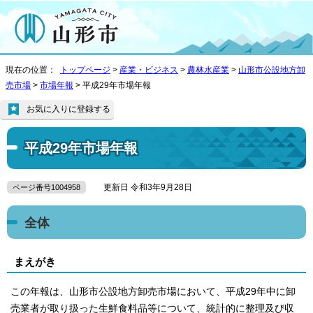
現在の位置：
トップページ
>
産業・ビジネス
>
農林水産業
>
山形市公設地方卸
売市場
>
市場年報
> 平成29年市場年報
お気に入りに登録する
平成29年市場年報
更新日 令和3年9月28日
ページ番号1004958
全体
まえがき
この年報は、山形市公設地方卸売市場において、平成29年中に卸
売業者が取り扱った生鮮食料品等について、統計的に整理及び収