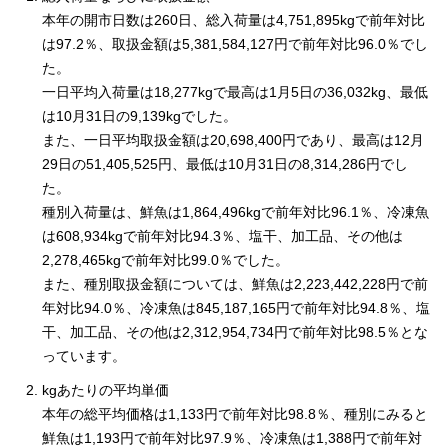
本年の開市日数は260日、総入荷量は4,751,895kgで前年対比
は97.2％、取扱金額は5,381,584,127円で前年対比96.0％でし
た。
一日平均入荷量は18,277kgで最高は1月5日の36,032kg、最低
は10月31日の9,139kgでした。
また、一日平均取扱金額は20,698,400円であり、最高は12月
29日の51,405,525円、最低は10月31日の8,314,286円でし
た。
種別入荷量は、鮮魚は1,864,496kgで前年対比96.1％、冷凍魚
は608,934kgで前年対比94.3％、塩干、加工品、その他は
2,278,465kgで前年対比99.0％でした。
また、種別取扱金額については、鮮魚は2,223,442,228円で前
年対比94.0％、冷凍魚は845,187,165円で前年対比94.8％、塩
干、加工品、その他は2,312,954,734円で前年対比98.5％とな
っています。
kgあたりの平均単価
本年の総平均価格は1,133円で前年対比98.8％、種別にみると
鮮魚は1,193円で前年対比97.9％、冷凍魚は1,388円で前年対