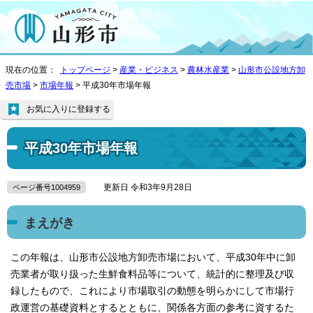
現在の位置：
トップページ
>
産業・ビジネス
>
農林水産業
>
山形市公設地方卸
売市場
>
市場年報
> 平成30年市場年報
お気に入りに登録する
平成30年市場年報
更新日 令和3年9月28日
ページ番号1004959
まえがき
この年報は、山形市公設地方卸売市場において、平成30年中に卸
売業者が取り扱った生鮮食料品等について、統計的に整理及び収
録したもので、これにより市場取引の動態を明らかにして市場行
政運営の基礎資料とするとともに、関係各方面の参考に資するた