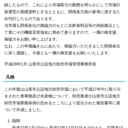
録したもので、これにより市場取引の動態を明らかにして市場行
政運営の基礎資料とするとともに、関係各方面の参考に資するた
め刊行したものであります。
当市場も関係各位の御協力のもとに生鮮食料品等の供給拠点とし
て更にその機能充実強化に努めて参りますので、一層の御支援、
御協力をお願い申し上げます。
なお、この年報編さんにあたり、御協力いただきました関係各位
に深く感謝し、今後とも一層の御支援をお願いいたします。
平成28年1月 山形市公設地方卸売市場管理事務所長
凡例
この年報は山形市公設地方卸売市場において平成27年中に取り引
きされた青果物及び水産物について、卸売業者が山形市公設地方
卸売市場業務条例の定めるところにより提出された報告書等に基
づいて作成しました。
期間
平成27年1月1日から平成27年12月31日までのうち、定期及び