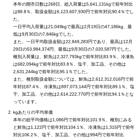
本年の開市日数は268日、総入荷量は5,641,131kgで前年対比
は88.8％、取扱金額は6,123,607,930円で前年対比90.4％でし
た。
一日平均入荷量は21,049kgで最高は2月19日の47,186kg、最
低は9月30日の7,846kgでした。
また、一日平均取扱金額は22,849,283円であり、最高は12月
29日の53,984,374円、最低は9月30日の7,020,587円でした。
種別入荷量は、鮮魚は2,327,793kgで前年対比83.9％、冷凍魚
は682,094kgで前年対比83.8％、塩干、加工品、その他は
2,631,244kgで前年対比95.1％でした。
また、種別取扱金額については、鮮魚は2,612,312,016円で前
年対比87.4％、冷凍魚は897,073,144円で前年対比89.1％、塩
干、加工品、その他は2,614,222,770円で前年対比94.1％とな
っています。
kgあたりの平均単価
本年の総平均価格は1,086円で前年対比101.9％、種別にみる
と鮮魚は1,122円で前年対比104.1％、冷凍魚は1,315円で前年
対比106.2％、塩干、加工品、その他は994円で前年対比