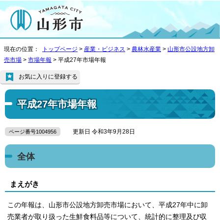
現在の位置：
トップページ
>
産業・ビジネス
>
農林水産業
>
山形市公設地方卸
売市場
>
市場年報
> 平成27年市場年報
お気に入りに登録する
平成27年市場年報
更新日 令和3年9月28日
ページ番号1004956
全体
まえがき
この年報は、山形市公設地方卸売市場において、平成27年中に卸
売業者が取り扱った生鮮食料品等について、統計的に整理及び収