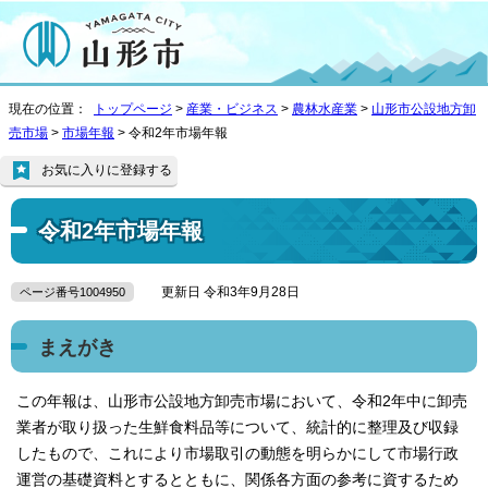
現在の位置：
トップページ
>
産業・ビジネス
>
農林水産業
>
山形市公設地方卸
売市場
>
市場年報
> 令和2年市場年報
お気に入りに登録する
令和2年市場年報
更新日 令和3年9月28日
ページ番号1004950
まえがき
この年報は、山形市公設地方卸売市場において、令和2年中に卸売
業者が取り扱った生鮮食料品等について、統計的に整理及び収録
したもので、これにより市場取引の動態を明らかにして市場行政
運営の基礎資料とするとともに、関係各方面の参考に資するため