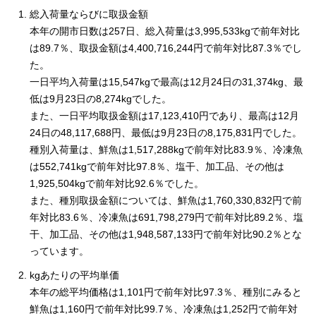
総入荷量ならびに取扱金額
本年の開市日数は257日、総入荷量は3,995,533kgで前年対比
は89.7％、取扱金額は4,400,716,244円で前年対比87.3％でし
た。
一日平均入荷量は15,547kgで最高は12月24日の31,374kg、最
低は9月23日の8,274kgでした。
また、一日平均取扱金額は17,123,410円であり、最高は12月
24日の48,117,688円、最低は9月23日の8,175,831円でした。
種別入荷量は、鮮魚は1,517,288kgで前年対比83.9％、冷凍魚
は552,741kgで前年対比97.8％、塩干、加工品、その他は
1,925,504kgで前年対比92.6％でした。
また、種別取扱金額については、鮮魚は1,760,330,832円で前
年対比83.6％、冷凍魚は691,798,279円で前年対比89.2％、塩
干、加工品、その他は1,948,587,133円で前年対比90.2％とな
っています。
kgあたりの平均単価
本年の総平均価格は1,101円で前年対比97.3％、種別にみると
鮮魚は1,160円で前年対比99.7％、冷凍魚は1,252円で前年対