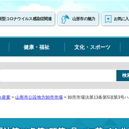
新型コロナウイルス感染症関連
山形市の魅力
お気に入
健康・福祉
文化・スポーツ
水産業
>
山形市公設地方卸売市場
> 卸売市場法第13条第5項第3号