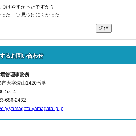
見つけやすかったですか？
かった
見つけにくかった
送信
する
お問い合わせ
市場管理事務所
山形市大字漆山1420番地
86-5314
686-2432
city.yamagata-yamagata.lg.jp