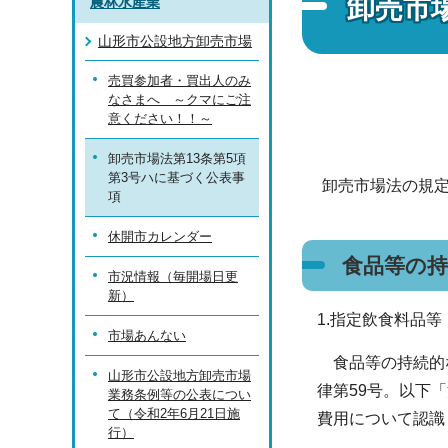
卸売市
農林水産業
山形市公設地方卸売市場
売買参加者・買出人のみ
なさまへ ～クマにご注
意ください！！～
卸売市場法第13条第5項
第3号ハに基づく公表事
卸売市場法の規
項
休開市カレンダー
食品等の
市況情報（毎開場日更
新）
1.指定飲食料品
市場あんない
食品等の持続的な
山形市公設地方卸売市場
律第59号。以下
業務条例等の公表につい
て（令和2年6月21日施
費用について認識
行）