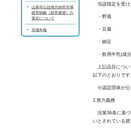
当該指定を受けた
山形市公設地方卸売市場
経営戦略（経営展望）の
・野菜
策定について
・豆腐
市場年報
・納豆
・飲用牛乳(成分
上記品目について
以下のとおりです
※認定団体が公
2.努力義務
法第36条に基づ
いとされている措