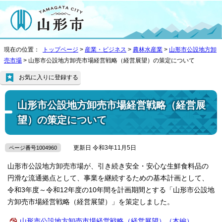
現在の位置：
トップページ
>
産業・ビジネス
>
農林水産業
>
山形市公設地方卸
売市場
> 山形市公設地方卸売市場経営戦略（経営展望）の策定について
お気に入りに登録する
山形市公設地方卸売市場経営戦略（経営展
望）の策定について
更新日 令和3年11月5日
ページ番号1004960
山形市公設地方卸売市場が、引き続き安全・安心な生鮮食料品の
円滑な流通拠点として、事業を継続するための基本計画として、
令和3年度～令和12年度の10年間を計画期間とする「山形市公設地
方卸売市場経営戦略（経営展望）」を策定しました。
山形市公設地方卸売市場経営戦略（経営展望）（本編）