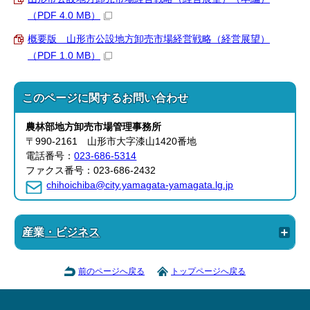
（PDF 4.0 MB）
概要版 山形市公設地方卸売市場経営戦略（経営展望）
（PDF 1.0 MB）
このページに関する
お問い合わせ
農林部
地方卸売市場管理事務所
〒990-2161 山形市大字漆山1420番地
電話番号：
023-686-5314
ファクス番号：023-686-2432
chihoichiba@city.yamagata-yamagata.lg.jp
産業・ビジネス
前のページへ戻る
トップページへ戻る