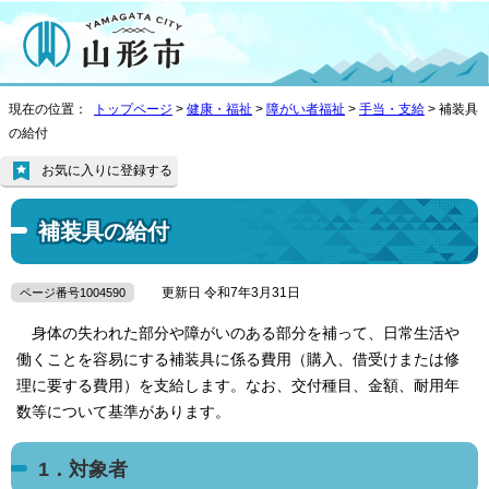
現在の位置：
トップページ
>
健康・福祉
>
障がい者福祉
>
手当・支給
> 補装具
の給付
お気に入りに登録する
補装具の給付
更新日 令和7年3月31日
ページ番号1004590
身体の失われた部分や障がいのある部分を補って、日常生活や
働くことを容易にする補装具に係る費用（購入、借受けまたは修
理に要する費用）を支給します。なお、交付種目、金額、耐用年
数等について基準があります。
1．対象者