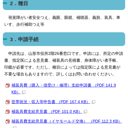
2．種目
視覚障がい者安全つえ、義眼、眼鏡、補聴器、義肢、装具、車
いす、歩行補助つえ等
3．申請手続
申請先は、山形市役所2階26番窓口です。申請には、所定の申請
書、指定医による意見書、補装具の見積書、身体障がい者手帳、
印鑑が必要です。ただし、種目によっては指定医による意見書が
不要な場合もありますので、詳しくはお問い合わせください。
補装具費（購入・借受け・修理）支給申請書 （PDF 141.9
KB）
世帯状況・収入等申告書 （PDF 167.4 KB）
補装具費支給意見書 （PDF 101.0 KB）
補装具費支給意見書（イヤモールド交換） （PDF 112.3 KB）