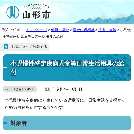
現在の位置：
トップページ
>
健康・福祉
>
障がい者福祉
>
手当・支給
> 小児慢
性特定疾病児童等日常生活用具の給付
お気に入りに登録する
小児慢性特定疾病児童等日常生活用具の給
付
更新日 令和7年10月8日
ページ番号1004595
小児慢性特定疾病にり患している児童等に、日常生活を支援する
ための用具を給付するものです。
対象者