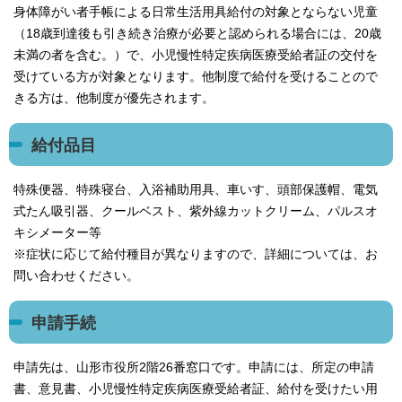
身体障がい者手帳による日常生活用具給付の対象とならない児童
（18歳到達後も引き続き治療が必要と認められる場合には、20歳
未満の者を含む。）で、小児慢性特定疾病医療受給者証の交付を
受けている方が対象となります。他制度で給付を受けることので
きる方は、他制度が優先されます。
給付品目
特殊便器、特殊寝台、入浴補助用具、車いす、頭部保護帽、電気
式たん吸引器、クールベスト、紫外線カットクリーム、パルスオ
キシメーター等
※症状に応じて給付種目が異なりますので、詳細については、お
問い合わせください。
申請手続
申請先は、山形市役所2階26番窓口です。申請には、所定の申請
書、意見書、小児慢性特定疾病医療受給者証、給付を受けたい用