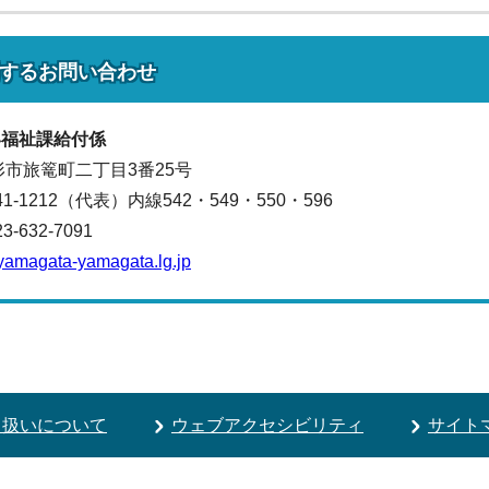
する
お問い合わせ
い福祉課
給付係
山形市旅篭町二丁目3番25号
641-1212（代表）
内線542・549・550・596
632-7091
yamagata-yamagata.lg.jp
り扱いについて
ウェブアクセシビリティ
サイト