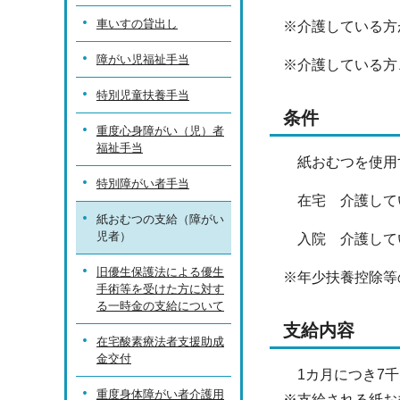
車いすの貸出し
※介護している方
障がい児福祉手当
※介護している方
特別児童扶養手当
条件
重度心身障がい（児）者
福祉手当
紙おむつを使用
特別障がい者手当
在宅 介護してい
紙おむつの支給（障がい
児者）
入院 介護してい
旧優生保護法による優生
※年少扶養控除等
手術等を受けた方に対す
る一時金の支給について
支給内容
在宅酸素療法者支援助成
金交付
1カ月につき7千
重度身体障がい者介護用
※支給される紙お