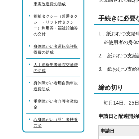
車両改造費の助成
福祉タクシー（普通タク
手続きに必要
シー・リフト付タクシ
ー）利用券・福祉給油券
1．紙おむつ支給
の交付
※使用者の身体状
身体障がい者運転免許取
得費の助成
2. 紙おむつ支給
人工透析患者通院交通費
3. 紙おむつ支
の助成
身体障がい者用自動車改
締め切り
造費助成
重度障がい者介護者激励
毎月14日、25
金
申請日と配達開始
心身障がい（児）者扶養
共済
申請日