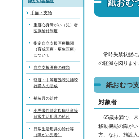
紙おむ
障がい者福祉
手当・支給
重度心身障がい（児）者
医療給付制度
指定自立支援医療機関
（育成医療・更生医療）
常時失禁状態にあ
について
の軽減を図ります
自立支援医療の種類
軽度・中等度難聴児補聴
紙おむつ
器購入の助成
補装具の給付
対象者
小児慢性特定疾病児童等
日常生活用具の給付
65歳未満で、常
移動機能の障がい
日常生活用具の給付等
方。なお、施設入
（障がい児者）